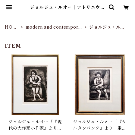
ジョルジュ・ルオー | アトリエウチ
ノ ｜ オンラインショップ
HOM
modern and contemporar
ジョルジュ・ルオ
E
y
ー
ITEM
ジョルジュ・ルオー「『現
ジョルジュ・ルオー「『サ
代の大作家小作家』より
ルタンバンク』より 坐る
女曲馬師 ＜中間段階＞」
女曲馬師 ＜決定段階＞」