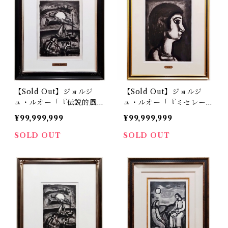
【Sold Out】ジョルジ
【Sold Out】ジョルジ
ュ・ルオー「『伝説的風
ュ・ルオー「『ミセレー
景』より 風は帆をはらま
レ』より 人呼んで快楽の
¥99,999,999
¥99,999,999
せる」
娘」
SOLD OUT
SOLD OUT