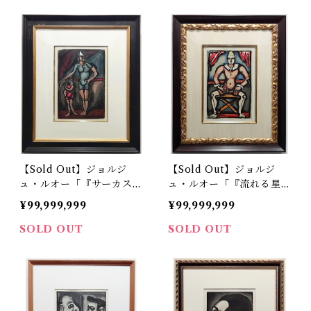
【Sold Out】ジョルジ
【Sold Out】ジョルジ
ュ・ルオー「『サーカス』
ュ・ルオー「『流れる星の
より 道化師と子供」
サーカス』より 親代々の
¥99,999,999
¥99,999,999
旅芸人」
SOLD OUT
SOLD OUT