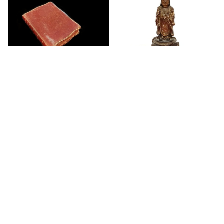
イエスの聖心のアンティー
鬼子母神立像
ク祈祷書
¥25,000
キーワードから探す
¥8,800
カテゴリから探す
Home
antique and vintage
modern and contemporary