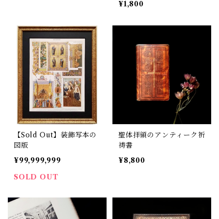
¥1,800
【Sold Out】装飾写本の
聖体拝領のアンティーク祈
図版
祷書
¥99,999,999
¥8,800
SOLD OUT