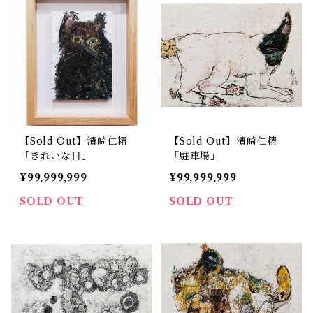
【Sold Out】濱崎仁精
【Sold Out】濱崎仁精
「きれいな目」
「駐車場」
¥99,999,999
¥99,999,999
SOLD OUT
SOLD OUT