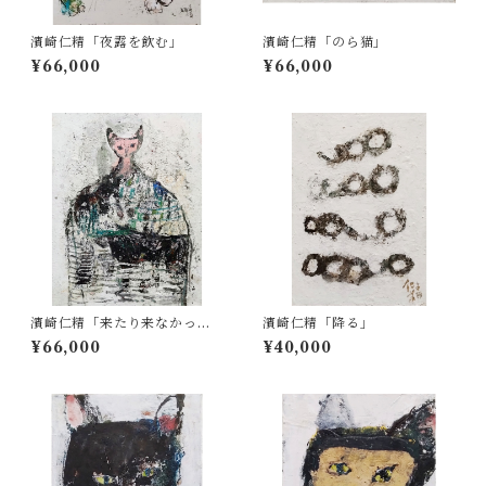
濱崎仁精「夜露を飲む」
濱崎仁精「のら猫」
¥66,000
¥66,000
濱崎仁精「来たり来なかった
濱崎仁精「降る」
り」
¥66,000
¥40,000