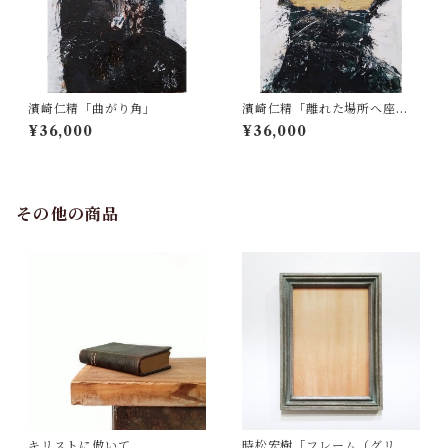
濱崎仁精「曲がり角」
濱崎仁精「離れた場所へ座
る」
¥36,000
¥36,000
その他の商品
キリストに倣いて
時松宏樹「フレーム（グリー