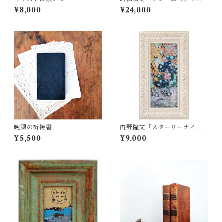
ングレー・A4サイズ）」
¥8,000
¥24,000
晩課の祈祷書
内野隆文「スターリーナイ
ト」
¥5,500
¥9,000