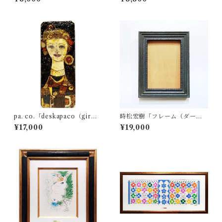
pa. co.「deskapaco（gir
時松宏樹「フレーム（ダーク
l）」
グレー・A5サイズ）」
¥17,000
¥19,000