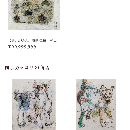
【Sold Out】濱崎仁精「やね
瓦」
¥99,999,999
同じカテゴリの商品