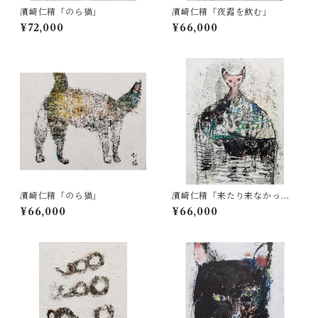
濱崎仁精「のら猫」
濱崎仁精「夜露を飲む」
¥72,000
¥66,000
濱崎仁精「のら猫」
濱崎仁精「来たり来なかった
り」
¥66,000
¥66,000