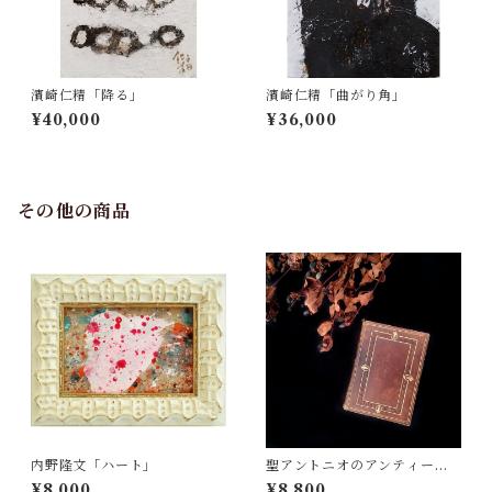
濱崎仁精「降る」
濱崎仁精「曲がり角」
¥40,000
¥36,000
その他の商品
内野隆文「ハート」
聖アントニオのアンティーク
祈祷書
¥8,000
¥8,800