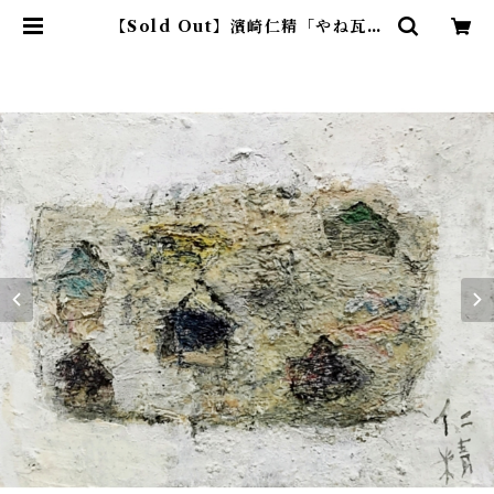
【Sold Out】濱崎仁精「やね瓦」
| アトリエウチノ ｜ オンラインショ
ップ