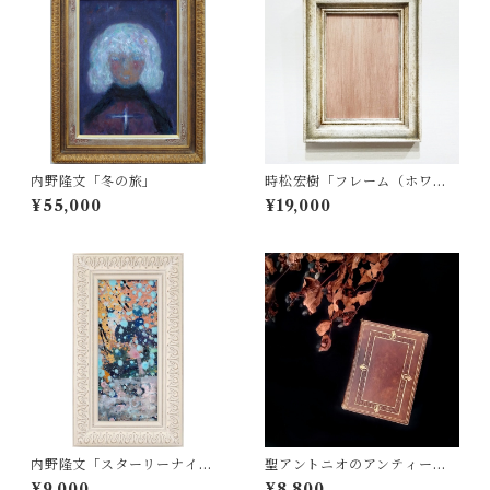
内野隆文「冬の旅」
時松宏樹「フレーム（ホワイ
ト・A5サイズ）」
¥55,000
¥19,000
内野隆文「スターリーナイ
聖アントニオのアンティーク
ト」
祈祷書
¥9,000
¥8,800