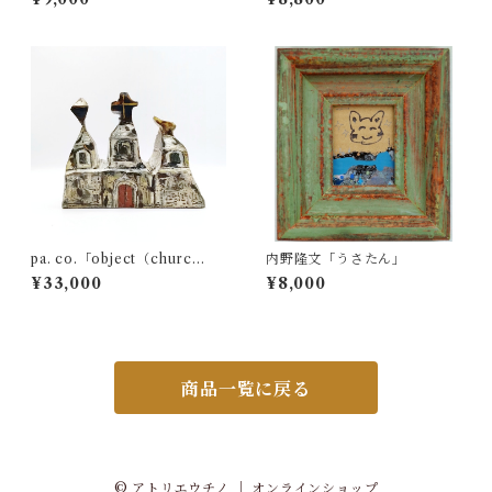
pa. co.「object（churc
内野隆文「うさたん」
h）」
¥33,000
¥8,000
商品一覧に戻る
© アトリエウチノ ｜ オンラインショップ