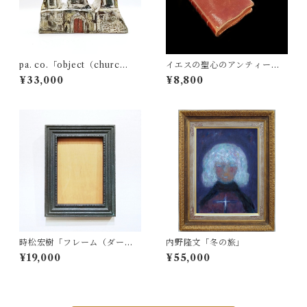
pa. co.「object（churc
イエスの聖心のアンティーク
h）」
祈祷書
¥33,000
¥8,800
時松宏樹「フレーム（ダーク
内野隆文「冬の旅」
グレー・A5サイズ）」
¥19,000
¥55,000