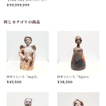
ragments」
¥99,999,999
同じカテゴリの商品
鈴木りんいち「angel」
鈴木りんいち「figure」
¥49,500
¥38,500