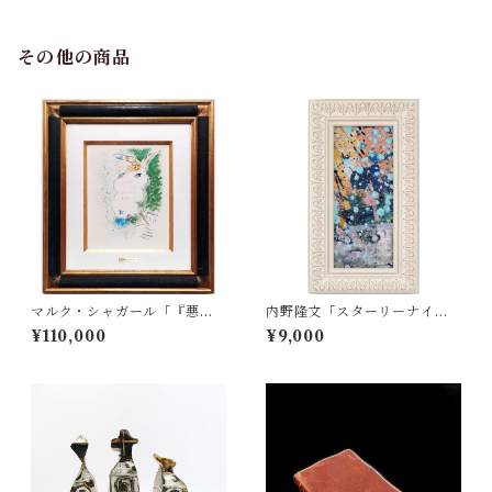
その他の商品
マルク・シャガール「『悪童
内野隆文「スターリーナイ
たち』より Pl.5」
ト」
¥110,000
¥9,000