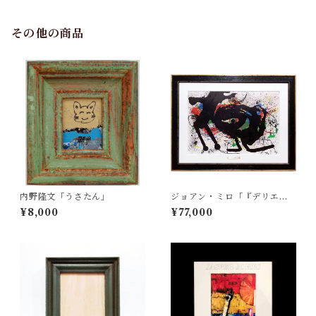
その他の商品
内野隆文「うさたん」
ジョアン・ミロ「『デリエー
ル・ル・ミロワール no.203』
¥8,000
¥77,000
より ソブレティクシム Pl.
3」