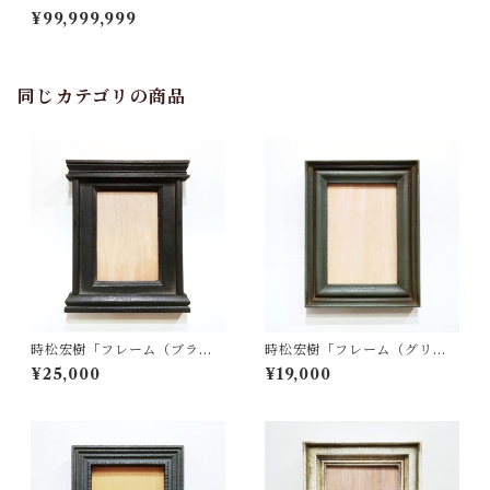
ーム（ブラウン・A4サイ
¥99,999,999
ズ）」
同じカテゴリの商品
時松宏樹「フレーム（ブラッ
時松宏樹「フレーム（グリー
ク祭壇・A5サイズ）」
ン・A5サイズ）」
¥25,000
¥19,000