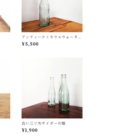
アンティークミネラルウォーター
ボトル
¥5,500
古い三ツ矢サイダーの瓶
¥1,900