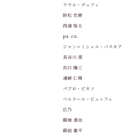
ラウル・デュフィ
時松 宏樹
西浦 裕太
pa. co.
ジャン＝ミシェル・バスキア
長谷川 潔
浜口 陽三
濱崎 仁精
パブロ・ピカソ
ベルナール・ビュッフェ
広乃
藤城 清治
藤田 喬平