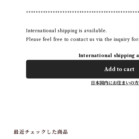
**********************************************
International shipping is available.
Please feel free to contact us via the inquiry fo
International shipping 
Add to cart
日本国内にお住まいの方
最近チェックした商品