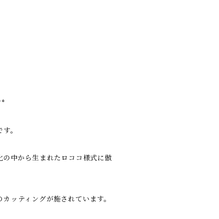
**
です。
化の中から生まれたロココ様式に倣
のカッティングが施されています。