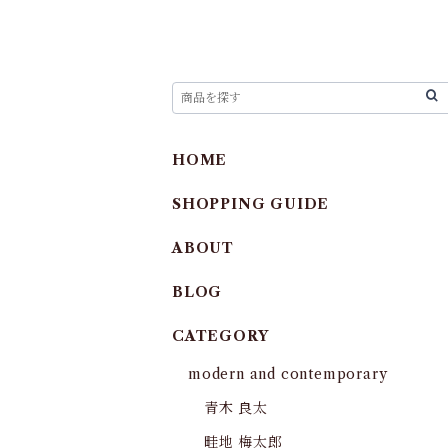
HOME
SHOPPING GUIDE
ABOUT
BLOG
CATEGORY
modern and contemporary
青木 良太
畦地 梅太郎