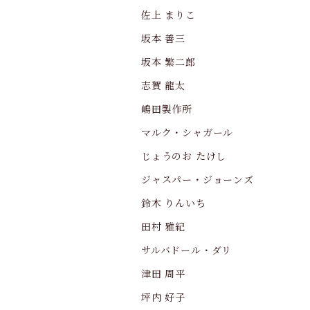
佐上 まりこ
坂本 善三
坂本 繁二郎
志賀 龍太
嶋田製作所
マルク・シャガール
じょうのお たけし
ジャスパー・ジョーンズ
鈴木 りんいち
田村 雅紀
サルバドール・ダリ
津田 周平
坪内 好子