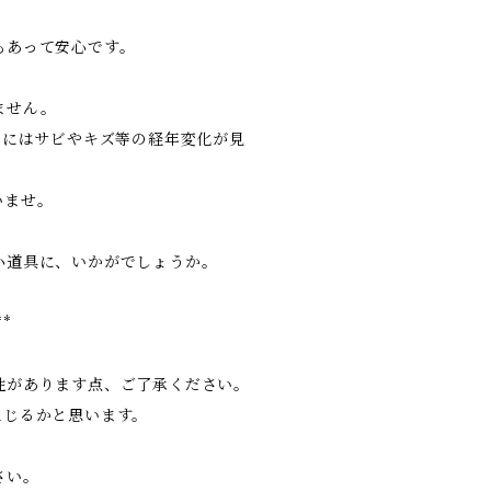
もあって安心です。
ません。
属にはサビやキズ等の経年変化が見
いませ。
小道具に、いかがでしょうか。
**
性があります点、ご了承ください。
生じるかと思います。
さい。