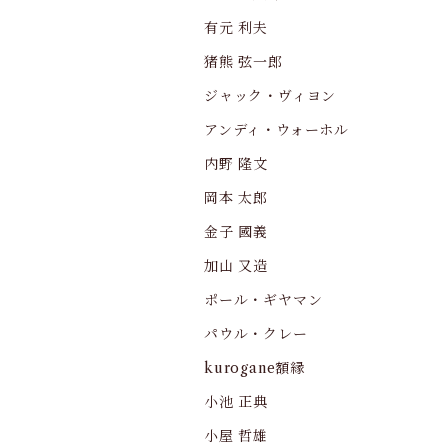
有元 利夫
猪熊 弦一郎
ジャック・ヴィヨン
アンディ・ウォーホル
内野 隆文
岡本 太郎
金子 國義
加山 又造
ポール・ギヤマン
パウル・クレー
kurogane額縁
小池 正典
小屋 哲雄