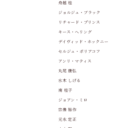
舟越 桂
ジョルジュ・ブラック
リチャード・プリンス
キース・へリング
デイヴィッド・ホックニー
セルジュ・ポリアコフ
アンリ・マティス
丸尾 康弘
水木 しげる
南 桂子
ジョアン・ミロ
宗像 裕作
元永 定正