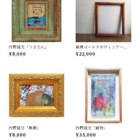
内野隆文「うさたん」
重厚ゴールドのヴィンテージ
油彩額
¥8,000
¥22,000
内野隆文「無題」
内野隆文「静物」
¥8,000
¥35,000