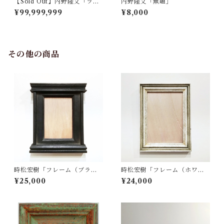
【Sold Out】内野隆文「ラン
内野隆文「無題」
プ」
¥99,999,999
¥8,000
その他の商品
時松宏樹「フレーム（ブラッ
時松宏樹「フレーム（ホワイ
ク祭壇・A5サイズ）」
ト・A4サイズ）」
¥25,000
¥24,000