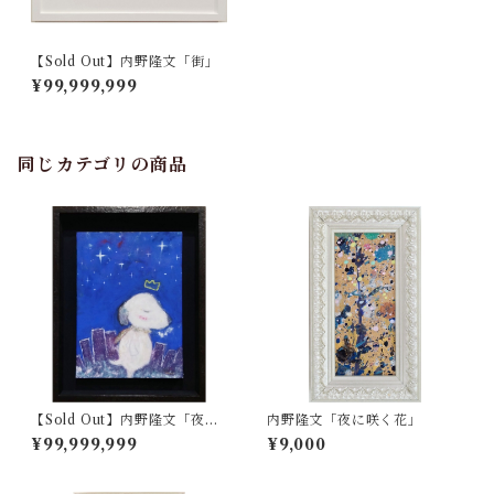
【Sold Out】内野隆文「街」
¥99,999,999
同じカテゴリの商品
【Sold Out】内野隆文「夜の
内野隆文「夜に咲く花」
犬」
¥99,999,999
¥9,000