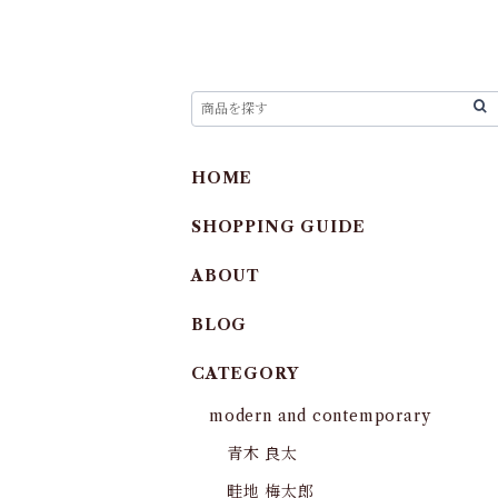
HOME
SHOPPING GUIDE
ABOUT
BLOG
CATEGORY
modern and contemporary
青木 良太
畦地 梅太郎