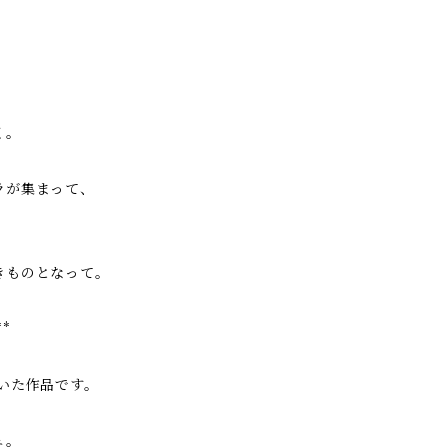
く。
ラが集まって、
きものとなって。
**
描いた作品です。
ュ。