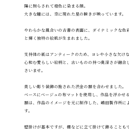
陽に照らされて橙色に染まる顔。
大きな瞳には、空に現れた星の瞬きが映っています。
やわらかな風合いの古書の表面に、ダイナミックな色
と輝く独特の絵肌が生まれました。
支持体の紙はアンティークのため、ヨレや小さな欠け
心和む愛らしい絵柄と、古いものの持つ奥深さが融合
さいませ。
美しい彫り装飾の施された渋金の額を合わせました。
ベースにベージュの布マットを使用し、作品を浮かせ
額は、作品のイメージを元に制作した、嶋田製作所に
す。
壁掛けが基本ですが、棚などに立て掛けて飾ることも