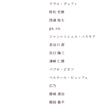
ラウル・デュフィ
時松 宏樹
西浦 裕太
pa. co.
ジャン＝ミシェル・バスキア
長谷川 潔
浜口 陽三
濱崎 仁精
パブロ・ピカソ
ベルナール・ビュッフェ
広乃
藤城 清治
藤田 喬平