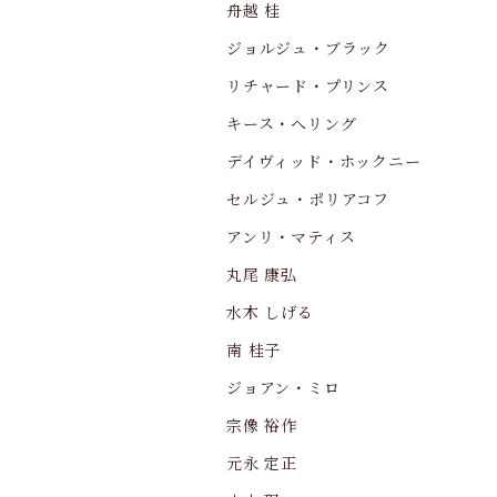
舟越 桂
ジョルジュ・ブラック
リチャード・プリンス
キース・へリング
デイヴィッド・ホックニー
セルジュ・ポリアコフ
アンリ・マティス
丸尾 康弘
水木 しげる
南 桂子
ジョアン・ミロ
宗像 裕作
元永 定正