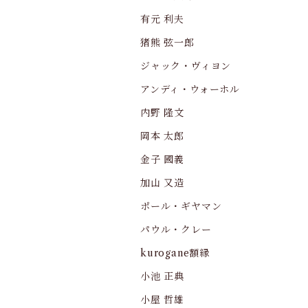
有元 利夫
猪熊 弦一郎
ジャック・ヴィヨン
アンディ・ウォーホル
内野 隆文
岡本 太郎
金子 國義
加山 又造
ポール・ギヤマン
パウル・クレー
kurogane額縁
小池 正典
小屋 哲雄