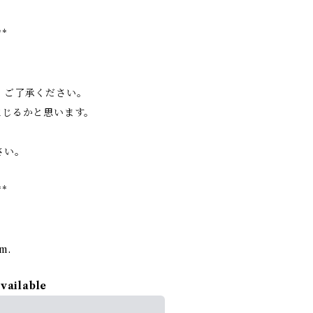
**
、ご了承ください。
生じるかと思います。
さい。
**
rm.
available