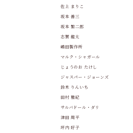
佐上 まりこ
坂本 善三
坂本 繁二郎
志賀 龍太
嶋田製作所
マルク・シャガール
じょうのお たけし
ジャスパー・ジョーンズ
鈴木 りんいち
田村 雅紀
サルバドール・ダリ
津田 周平
坪内 好子