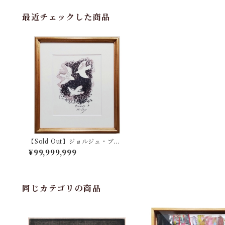
最近チェックした商品
【Sold Out】ジョルジュ・ブラ
ック「『画家への手紙』より コ
¥99,999,999
ンポジション」
同じカテゴリの商品