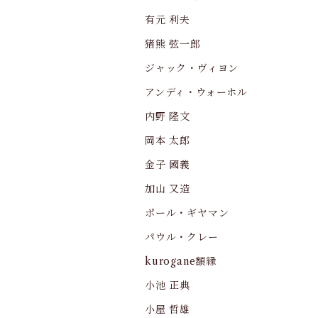
有元 利夫
猪熊 弦一郎
ジャック・ヴィヨン
アンディ・ウォーホル
内野 隆文
岡本 太郎
金子 國義
加山 又造
ポール・ギヤマン
パウル・クレー
kurogane額縁
小池 正典
小屋 哲雄