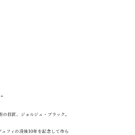
**
術の巨匠、ジョルジュ・ブラック。
ュフィの没後10年を記念して作ら