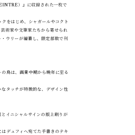
PEINTRE）』に収録された一枚で
ックをはじめ、シャガールやコクト
の芸術家や文筆家たちから寄せられ
ル・ウリーが編纂し、限定部数で刊
トの鳥は、画業中期から晩年に至る
。
かなタッチが特徴的な、デザイン性
葉とイニシャルサインの版上刷りが
にはデュフィへ宛てた手書きのテキ