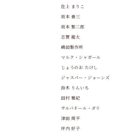
佐上 まりこ
坂本 善三
坂本 繁二郎
志賀 龍太
嶋田製作所
マルク・シャガール
じょうのお たけし
ジャスパー・ジョーンズ
鈴木 りんいち
田村 雅紀
サルバドール・ダリ
津田 周平
坪内 好子