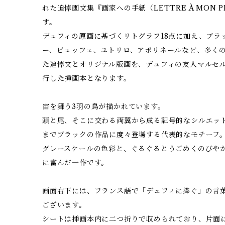
れた追悼画文集『画家への手紙（LETTRE À MON 
す。
デュフィの原画に基づくリトグラフ18点に加え、ブラ
ー、ビュッフェ、ユトリロ、アポリネールなど、多く
た追悼文とオリジナル版画を、デュフィの友人マルセ
行した挿画本となります。
宙を舞う3羽の鳥が描かれています。
頭と尾、そこに交わる両翼から成る記号的なシルエッ
までブラックの作品に度々登場する代表的なモチーフ
グレースケールの色彩と、ぐるぐるとうごめくのびや
に富んだ一作です。
画面右下には、フランス語で「デュフィに捧ぐ」の言
ございます。
シートは挿画本内に二つ折りで収められており、片面