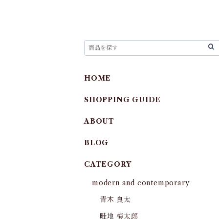
HOME
SHOPPING GUIDE
ABOUT
BLOG
CATEGORY
modern and contemporary
青木 良太
畦地 梅太郎