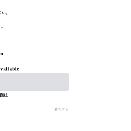
さい。
**
rm.
available
向け
通報する