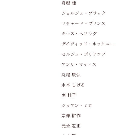
舟越 桂
ジョルジュ・ブラック
リチャード・プリンス
キース・へリング
デイヴィッド・ホックニー
セルジュ・ポリアコフ
アンリ・マティス
丸尾 康弘
水木 しげる
南 桂子
ジョアン・ミロ
宗像 裕作
元永 定正