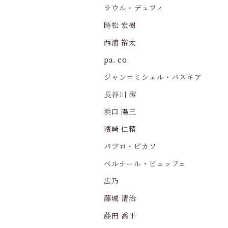
ラウル・デュフィ
時松 宏樹
西浦 裕太
pa. co.
ジャン＝ミシェル・バスキア
長谷川 潔
浜口 陽三
濱崎 仁精
パブロ・ピカソ
ベルナール・ビュッフェ
広乃
藤城 清治
藤田 喬平