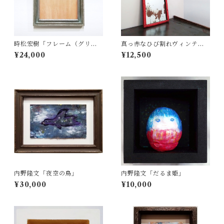
時松宏樹「フレーム（グリー
真っ赤なひび割れヴィンテー
ングレー・A4サイズ）」
ジミラー
¥24,000
¥12,500
内野隆文「夜空の鳥」
内野隆文「だるま姫」
¥30,000
¥10,000