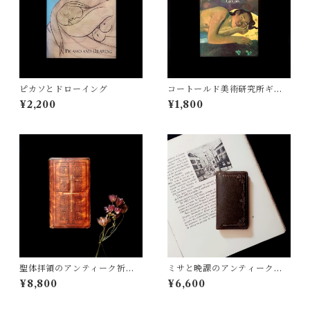
ピカソとドローイング
コートールド美術研究所ギャ
ラリーのコレクション
¥2,200
¥1,800
聖体拝領のアンティーク祈祷
ミサと晩課のアンティーク祈
書
祷書
¥8,800
¥6,600