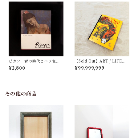
ピカソ 青の時代とバラ色の
【Sold Out】ART / LIFE V
時代
ol.8, No.7 August
¥2,800
¥99,999,999
その他の商品