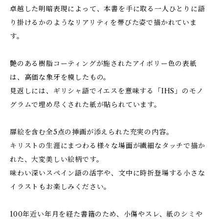
卓越した明暗表現によって、本書を手に取る一人ひとりに語
り掛けるかのようなリアリティを帯びた姿で描かれていま
す。
艶のある樹脂コーティングが施されたアイボリー色の表紙
は、高価な象牙を模したもの。
見返しには、ギリシャ語でイエスを意味する「IHS」のモノ
グラムで埋め尽くされた紙が貼られています。
扉絵を含む全5点の挿画が添えられた充実の内容。
キリストの生涯にまつわる様々な場面が繊細なタッチで描か
れた、大変美しい絵柄です。
味わい深いスペイン語の活字や、文中に時折登場する小さな
イラストもお楽しみください。
100年近い年月を経た書籍のため、小傷やスレ、紙のシミや