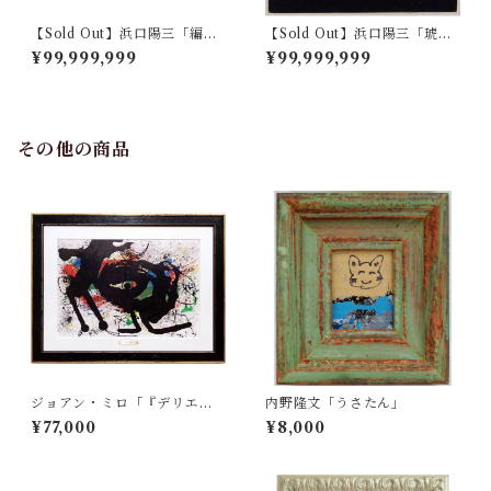
【Sold Out】浜口陽三「編み
【Sold Out】浜口陽三「琥珀
棒」
色のくるみ」
¥99,999,999
¥99,999,999
その他の商品
ジョアン・ミロ「『デリエー
内野隆文「うさたん」
ル・ル・ミロワール no.203』
¥77,000
¥8,000
より ソブレティクシム Pl.
3」