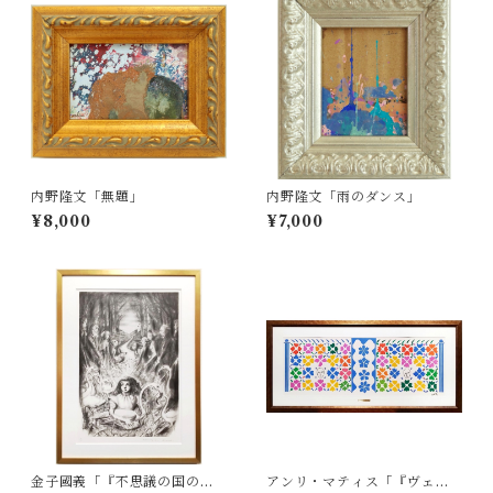
内野隆文「無題」
内野隆文「雨のダンス」
¥8,000
¥7,000
金子國義「『不思議の国のア
アンリ・マティス「『ヴェル