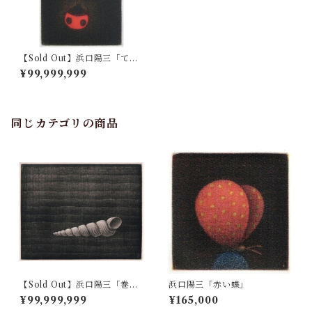
【Sold Out】浜口陽三「てん
とう虫」
¥99,999,999
同じカテゴリの商品
【Sold Out】浜口陽三「巻
浜口陽三「赤い蝶」
貝」
¥99,999,999
¥165,000