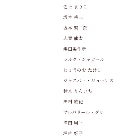
佐上 まりこ
坂本 善三
坂本 繁二郎
志賀 龍太
嶋田製作所
マルク・シャガール
じょうのお たけし
ジャスパー・ジョーンズ
鈴木 りんいち
田村 雅紀
サルバドール・ダリ
津田 周平
坪内 好子