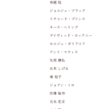
舟越 桂
ジョルジュ・ブラック
リチャード・プリンス
キース・へリング
デイヴィッド・ホックニー
セルジュ・ポリアコフ
アンリ・マティス
丸尾 康弘
水木 しげる
南 桂子
ジョアン・ミロ
宗像 裕作
元永 定正