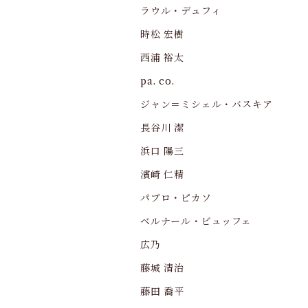
ラウル・デュフィ
時松 宏樹
西浦 裕太
pa. co.
ジャン＝ミシェル・バスキア
長谷川 潔
浜口 陽三
濱崎 仁精
パブロ・ピカソ
ベルナール・ビュッフェ
広乃
藤城 清治
藤田 喬平