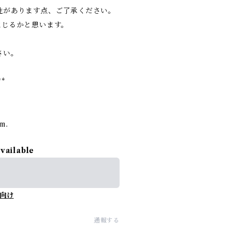
性があります点、ご了承ください。
生じるかと思います。
さい。
**
rm.
available
向け
通報する