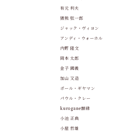
有元 利夫
猪熊 弦一郎
ジャック・ヴィヨン
アンディ・ウォーホル
内野 隆文
岡本 太郎
金子 國義
加山 又造
ポール・ギヤマン
パウル・クレー
kurogane額縁
小池 正典
小屋 哲雄