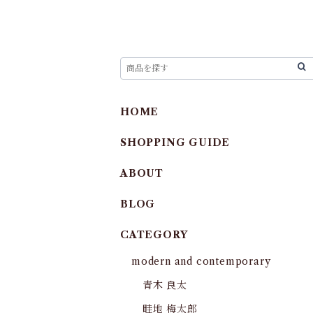
HOME
SHOPPING GUIDE
ABOUT
BLOG
CATEGORY
modern and contemporary
青木 良太
畦地 梅太郎