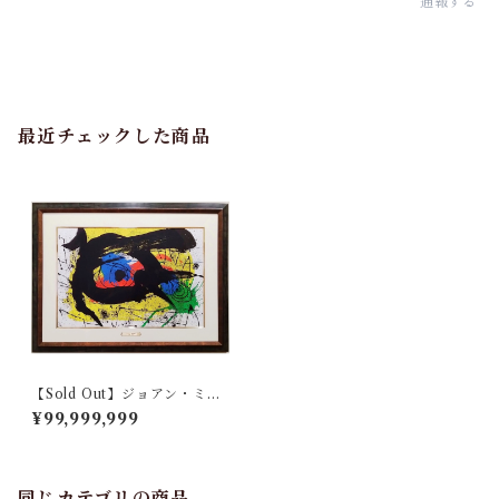
通報する
最近チェックした商品
【Sold Out】ジョアン・ミロ
「『デリエール・ル・ミロワ
¥99,999,999
ール no.203』より ソブレテ
ィクシム Pl.2」
同じカテゴリの商品