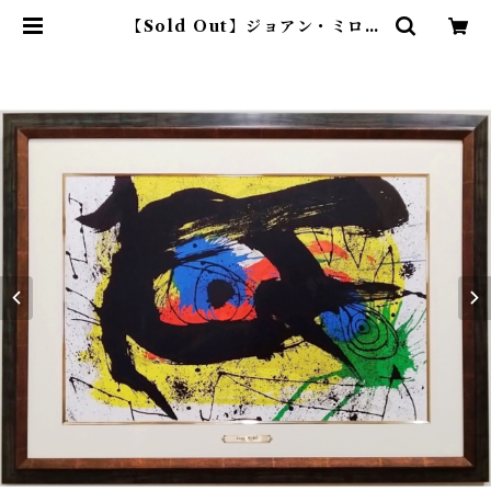
【Sold Out】ジョアン・ミロ
「『デリエール・ル・ミロワール n
o.203』より ソブレティクシム
Pl.2」 | アトリエウチノ ｜ オンラ
インショップ