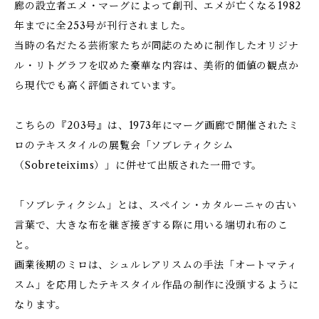
廊の設立者エメ・マーグによって創刊、エメが亡くなる1982
年までに全253号が刊行されました。
当時の名だたる芸術家たちが同誌のために制作したオリジナ
ル・リトグラフを収めた豪華な内容は、美術的価値の観点か
ら現代でも高く評価されています。
こちらの『203号』は、1973年にマーグ画廊で開催されたミ
ロのテキスタイルの展覧会「ソブレティクシム
（Sobreteixims）」に併せて出版された一冊です。
「ソブレティクシム」とは、スペイン・カタルーニャの古い
言葉で、大きな布を継ぎ接ぎする際に用いる端切れ布のこ
と。
画業後期のミロは、シュルレアリスムの手法「オートマティ
スム」を応用したテキスタイル作品の制作に没頭するように
なります。