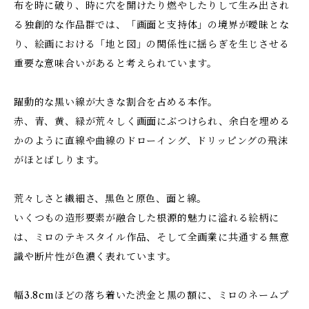
布を時に破り、時に穴を開けたり燃やしたりして生み出され
る独創的な作品群では、「画面と支持体」の境界が曖昧とな
り、絵画における「地と図」の関係性に揺らぎを生じさせる
重要な意味合いがあると考えられています。
躍動的な黒い線が大きな割合を占める本作。
赤、青、黄、緑が荒々しく画面にぶつけられ、余白を埋める
かのように直線や曲線のドローイング、ドリッピングの飛沫
がほとばしります。
荒々しさと繊細さ、黒色と原色、面と線。
いくつもの造形要素が融合した根源的魅力に溢れる絵柄に
は、ミロのテキスタイル作品、そして全画業に共通する無意
識や断片性が色濃く表れています。
幅3.8cmほどの落ち着いた渋金と黒の額に、ミロのネームプ