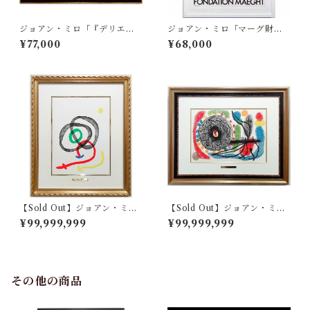
ジョアン・ミロ「『デリエー
ジョアン・ミロ「マーグ財団
ル・ル・ミロワール no.203』
美術館展」
¥77,000
¥68,000
より ソブレティクシム Pl.
3」
【Sold Out】ジョアン・ミロ
【Sold Out】ジョアン・ミロ
「『デリエール・ル・ミロワ
「『黄金の羽のトカゲ』よ
¥99,999,999
¥99,999,999
ール no.169』より MIRO A
り Pl.10」
QUARELLES ALBUM FEM
MES HAI-KU Pl.2」
その他の商品