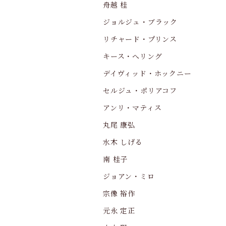
舟越 桂
ジョルジュ・ブラック
リチャード・プリンス
キース・へリング
デイヴィッド・ホックニー
セルジュ・ポリアコフ
アンリ・マティス
丸尾 康弘
水木 しげる
南 桂子
ジョアン・ミロ
宗像 裕作
元永 定正