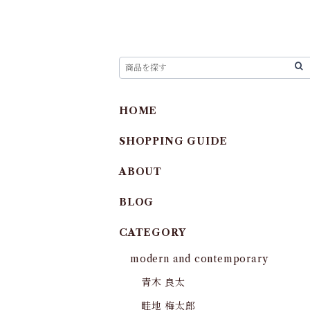
HOME
SHOPPING GUIDE
ABOUT
BLOG
CATEGORY
modern and contemporary
青木 良太
畦地 梅太郎