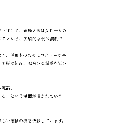
あらすじで、登場人物は女性一人の
するという、実験的な現代演劇で
なく、挿画本のためにコクトーが書
って版に刻み、舞台の臨場感を紙の
る電話。
くる、という場面が描かれていま
激しい感情の波を投影しています。