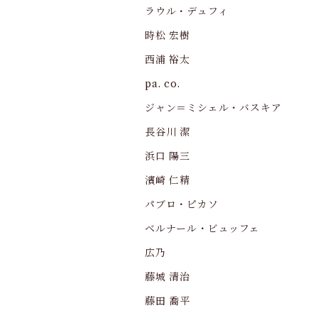
ラウル・デュフィ
時松 宏樹
西浦 裕太
pa. co.
ジャン＝ミシェル・バスキア
長谷川 潔
浜口 陽三
濱崎 仁精
パブロ・ピカソ
ベルナール・ビュッフェ
広乃
藤城 清治
藤田 喬平