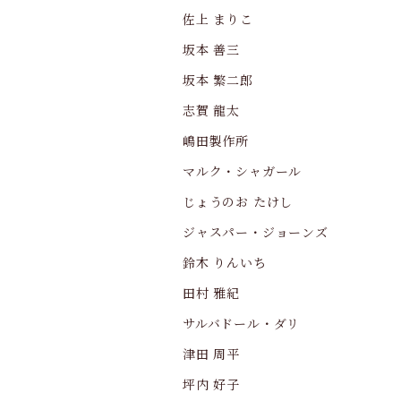
佐上 まりこ
坂本 善三
坂本 繁二郎
志賀 龍太
嶋田製作所
マルク・シャガール
じょうのお たけし
ジャスパー・ジョーンズ
鈴木 りんいち
田村 雅紀
サルバドール・ダリ
津田 周平
坪内 好子