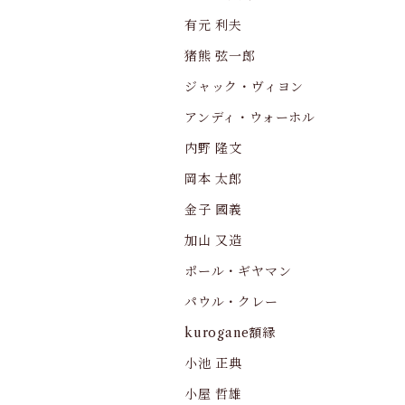
有元 利夫
猪熊 弦一郎
ジャック・ヴィヨン
アンディ・ウォーホル
内野 隆文
岡本 太郎
金子 國義
加山 又造
ポール・ギヤマン
パウル・クレー
kurogane額縁
小池 正典
小屋 哲雄