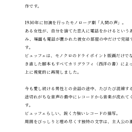
作です。
1930年に初演を行ったモノローグ劇「人間の声」。
ある女性が、自分を捨てた恋人に電話をかけるという
み、場面も電話が置かれた彼女の部屋の中だけで完結
す。
ビュッフェは、モノクロのドライポイント版画だけで
き直した脚本もすべてカリグラフィ（西洋の書）によ
上に視覚的に再現しました。
今も愛し続ける男性との会話の途中、たびたび混線す
途切れがちな音声の最中にレコードから音楽が流れて
す。
ビュッフェらしい、鋭く力強いレコードの描写。
周囲をびっしりと埋め尽くす独特の文字は、主人公の