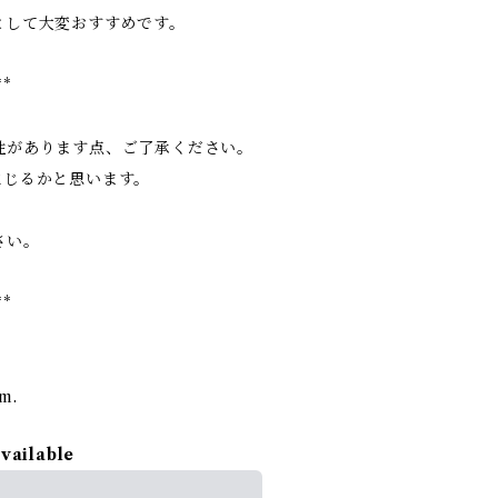
として大変おすすめです。
**
性があります点、ご了承ください。
生じるかと思います。
さい。
**
rm.
available