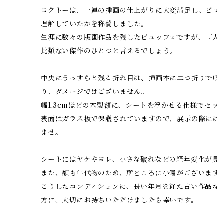
コクトーは、一連の挿画の仕上がりに大変満足し、ビ
理解していたかを称賛しました。
生涯に数々の版画作品を残したビュッフェですが、『
比類ない傑作のひとつと言えるでしょう。
中央にうっすらと残る折れ目は、挿画本に二つ折りで
り、ダメージではございません。
幅1.3cmほどの木製額に、シートを浮かせる仕様でセ
表面はガラス板で保護されていますので、展示の際に
ませ。
シートにはヤケやヨレ、小さな破れなどの経年変化が
また、額も年代物のため、所どころに小傷がございま
こうしたコンディションに、長い年月を経た古い作品
方に、大切にお持ちいただけましたら幸いです。