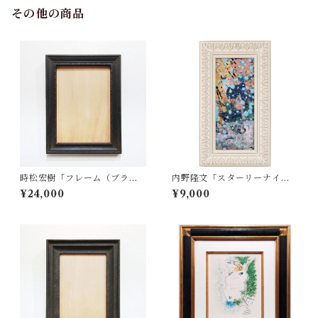
その他の商品
時松宏樹「フレーム（ブラッ
内野隆文「スターリーナイ
ク・A4サイズ）」
ト」
¥24,000
¥9,000