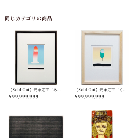
同じカテゴリの商品
【Sold Out】元永定正「あか
【Sold Out】元永定正「ぐり
いあかいろ」
んがひとつ」
¥99,999,999
¥99,999,999