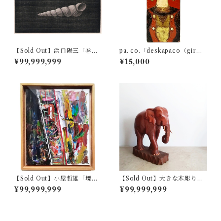
【Sold Out】浜口陽三「巻
pa. co.「deskapaco（gir
貝」
l）」
¥99,999,999
¥15,000
【Sold Out】小屋哲雄「境界
【Sold Out】大きな木彫りの
の呼吸」
象
¥99,999,999
¥99,999,999