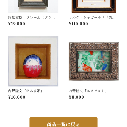
時松宏樹「フレーム（ブラッ
マルク・シャガール「『悪童
ク・A5サイズ）」
たち』より Pl.5」
¥19,000
¥110,000
内野隆文「だるま姫」
内野隆文「エメラルド」
¥10,000
¥8,000
商品一覧に戻る