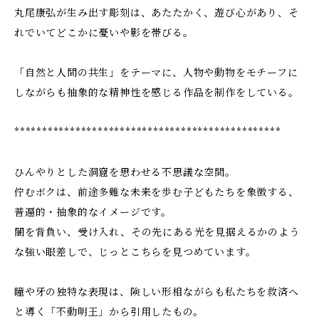
丸尾康弘が生み出す彫刻は、あたたかく、遊び心があり、そ
れでいてどこかに憂いや影を帯びる。
「自然と人間の共生」をテーマに、人物や動物をモチーフに
しながらも抽象的な精神性を感じる作品を制作をしている。
************************************************
ひんやりとした洞窟を思わせる不思議な空間。
佇むボクは、前途多難な未来を歩む子どもたちを象徴する、
普遍的・抽象的なイメージです。
闇を背負い、受け入れ、その先にある光を見据えるかのよう
な強い眼差しで、じっとこちらを見つめています。
瞳や牙の独特な表現は、険しい形相ながらも私たちを救済へ
と導く「不動明王」から引用したもの。