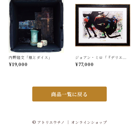
内野隆文「瓶とダイス」
ジョアン・ミロ「『デリエー
ル・ル・ミロワール no.203』
¥19,000
¥77,000
より ソブレティクシム Pl.
3」
商品一覧に戻る
© アトリエウチノ ｜ オンラインショップ