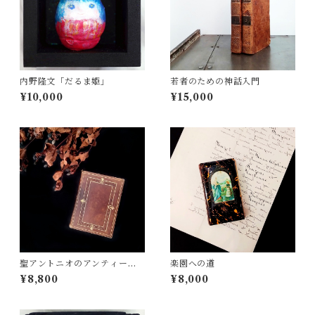
内野隆文「だるま姫」
若者のための神話入門
¥10,000
¥15,000
聖アントニオのアンティーク
楽園への道
祈祷書
¥8,800
¥8,000