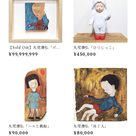
【Sold Out】丸尾康弘「ボ
丸尾康弘「ひつじっこ」
ク」
¥99,999,999
¥450,000
丸尾康弘「ハルと風船」
丸尾康弘「泳ぐ人」
¥90,000
¥80,000