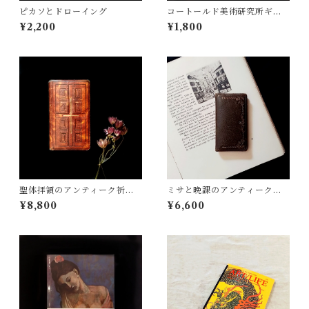
ピカソとドローイング
コートールド美術研究所ギャ
ラリーのコレクション
¥2,200
¥1,800
聖体拝領のアンティーク祈祷
ミサと晩課のアンティーク祈
書
祷書
¥8,800
¥6,600