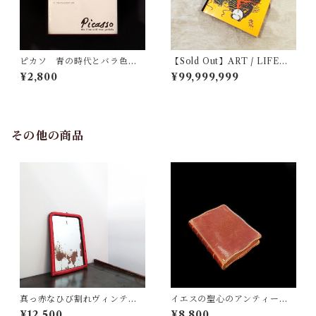
ピカソ 青の時代とバラ色の
【Sold Out】ART / LIFE V
時代
ol.8, No.7 August
¥2,800
¥99,999,999
その他の商品
真っ赤なひび割れヴィンテー
イエスの聖心のアンティーク
ジミラー
祈祷書
¥12,500
¥8,800