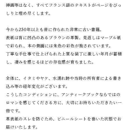
挿画等はなく、すべてフランス語のテキストがページをびっ
しりと埋め尽くします。
今から250年以上も昔に作られた非常に古い書籍。
表紙は背に凹凸のあるブラウンの革製、見返しはマーブル紙
で彩られ、本の側面には朱色の彩色が施されています。
丁寧な手仕事で仕上げられた上質な装丁に激しい年月が蓄積
し、凄みを感じるほどの存在感が育ちました。
全体に、イタミやヤケ、水濡れ跡や当時の所有者による書き
込み等の経年変化がございます。
こうしたコンディションに、アンティークブックならではの
ロマンを感じてくださる方に、大切にお持ちいただきたい一
冊です。
革表紙のスレを防ぐため、ビニールシートを巻いた状態でお
届けいたします。