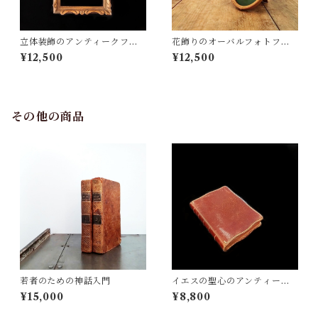
立体装飾のアンティークフレ
花飾りのオーバルフォトフレ
ーム
ーム
¥12,500
¥12,500
その他の商品
若者のための神話入門
イエスの聖心のアンティーク
祈祷書
¥15,000
¥8,800