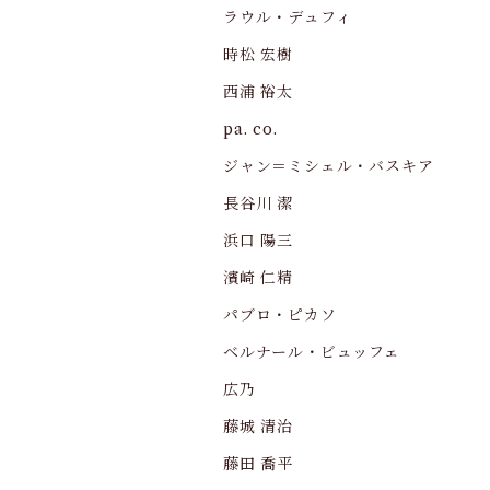
ラウル・デュフィ
時松 宏樹
西浦 裕太
pa. co.
ジャン＝ミシェル・バスキア
長谷川 潔
浜口 陽三
濱崎 仁精
パブロ・ピカソ
ベルナール・ビュッフェ
広乃
藤城 清治
藤田 喬平