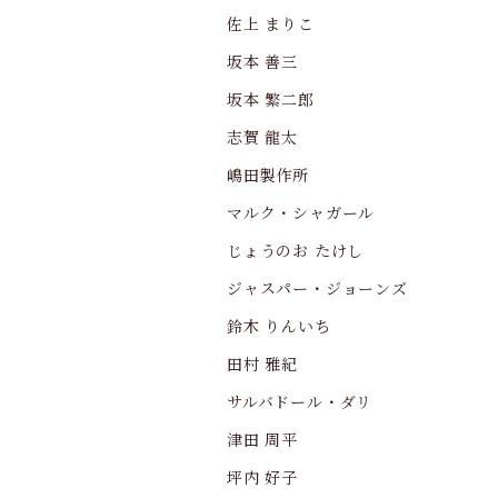
佐上 まりこ
坂本 善三
坂本 繁二郎
志賀 龍太
嶋田製作所
マルク・シャガール
じょうのお たけし
ジャスパー・ジョーンズ
鈴木 りんいち
田村 雅紀
サルバドール・ダリ
津田 周平
坪内 好子