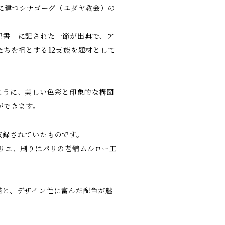
ムに建つシナゴーグ（ユダヤ教会）の
聖書」に記された一節が出典で、ア
たちを祖とする12支族を題材として
ように、美しい色彩と印象的な構図
ができます。
収録されていたものです。
リエ、刷りはパリの老舗ムルロー工
描と、デザイン性に富んだ配色が魅