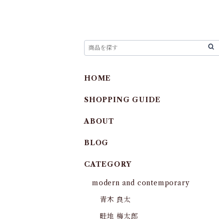
HOME
SHOPPING GUIDE
ABOUT
BLOG
CATEGORY
modern and contemporary
青木 良太
畦地 梅太郎