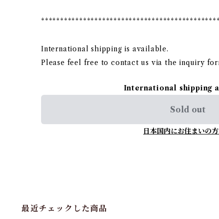
**********************************************
International shipping is available.
Please feel free to contact us via the inquiry fo
International shipping 
Sold out
日本国内にお住まいの方
最近チェックした商品