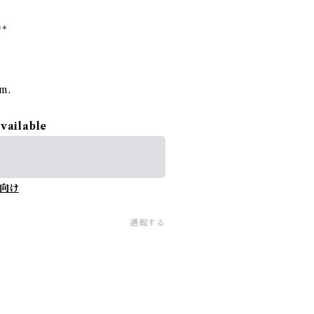
**
rm.
available
向け
通報する