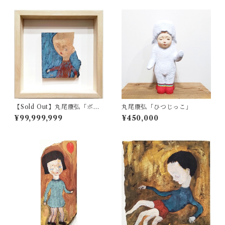
【Sold Out】丸尾康弘「ボ
丸尾康弘「ひつじっこ」
ク」
¥99,999,999
¥450,000