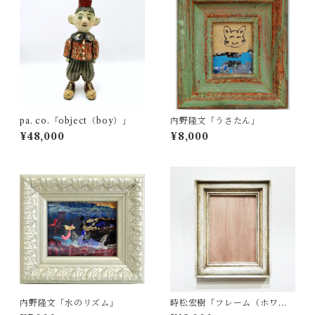
pa. co.「object（boy）」
内野隆文「うさたん」
¥48,000
¥8,000
内野隆文「水のリズム」
時松宏樹「フレーム（ホワイ
ト・A5サイズ）」