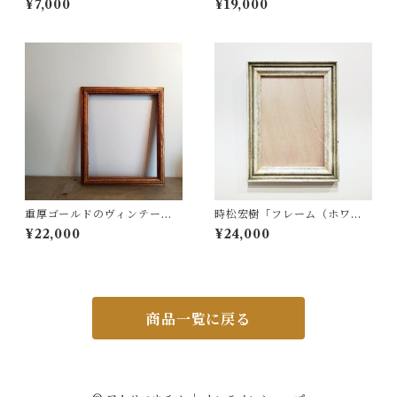
¥7,000
¥19,000
重厚ゴールドのヴィンテージ
時松宏樹「フレーム（ホワイ
油彩額
ト・A4サイズ）」
¥22,000
¥24,000
商品一覧に戻る