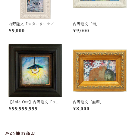
内野隆文「スターリーナイ
内野隆文「街」
ト」
¥9,000
¥9,000
【Sold Out】内野隆文「ラン
内野隆文「無題」
プ」
¥99,999,999
¥8,000
その他の商品