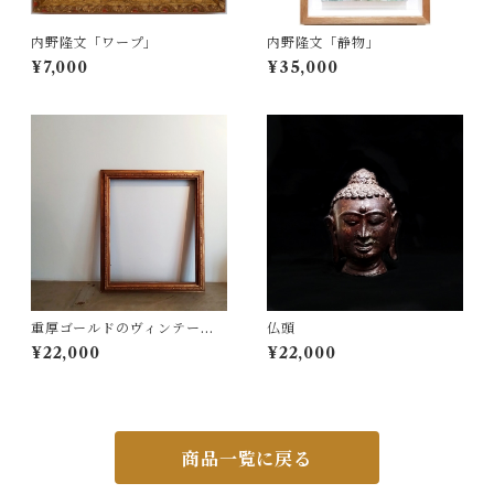
内野隆文「ワープ」
内野隆文「静物」
¥7,000
¥35,000
重厚ゴールドのヴィンテージ
仏頭
油彩額
¥22,000
¥22,000
商品一覧に戻る