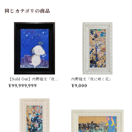
同じカテゴリの商品
【Sold Out】内野隆文「夜の
内野隆文「夜に咲く花」
犬」
¥99,999,999
¥9,000