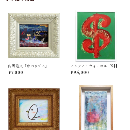
内野隆文「水のリズム」
アンディ・ウォーホル「$$$$
Dollar Green $$$$（サンデ
¥7,000
¥95,000
ー・B・モーニング版）」