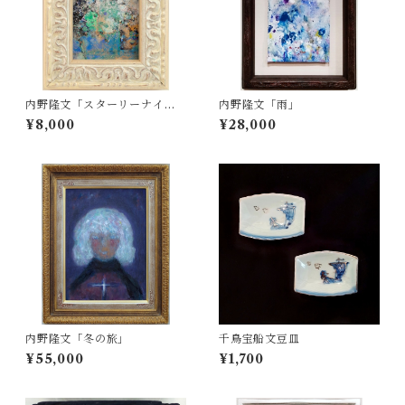
内野隆文「スターリーナイ
内野隆文「雨」
ト」
¥8,000
¥28,000
内野隆文「冬の旅」
千鳥宝船文豆皿
¥55,000
¥1,700