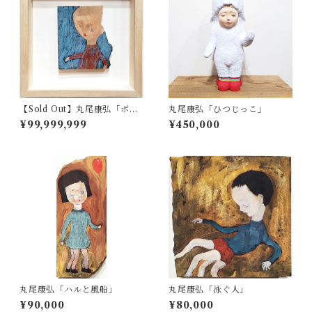
【Sold Out】丸尾康弘「ボ
丸尾康弘「ひつじっこ」
ク」
¥99,999,999
¥450,000
丸尾康弘「ハルと風船」
丸尾康弘「泳ぐ人」
¥90,000
¥80,000