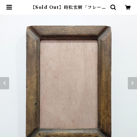
【Sold Out】時松宏樹「フレーム
（オーカー・定形外サイズ）」 | ア
トリエウチノ ｜ オンラインショッ
プ