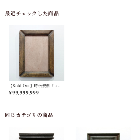
最近チェックした商品
【Sold Out】時松宏樹「フレ
ーム（オーカー・定形外サイ
¥99,999,999
ズ）」
同じカテゴリの商品