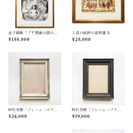
金子國義「『不思議の国のア
入信の秘跡の証明書 B
リス』より Pl.10 風変わりな
¥155,000
¥25,000
クロッケー試合」
時松宏樹「フレーム（ホワイ
時松宏樹「フレーム（ブラッ
ト・A4サイズ）」
ク・A5サイズ）」
¥24,000
¥19,000