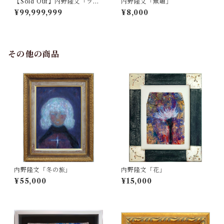
【Sold Out】内野隆文「ラン
内野隆文「無題」
プ」
¥99,999,999
¥8,000
その他の商品
内野隆文「冬の旅」
内野隆文「花」
¥55,000
¥15,000