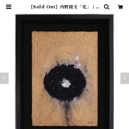
【Sold Out】内野隆文「花」 | ア
トリエウチノ ｜ オンラインショッ
プ