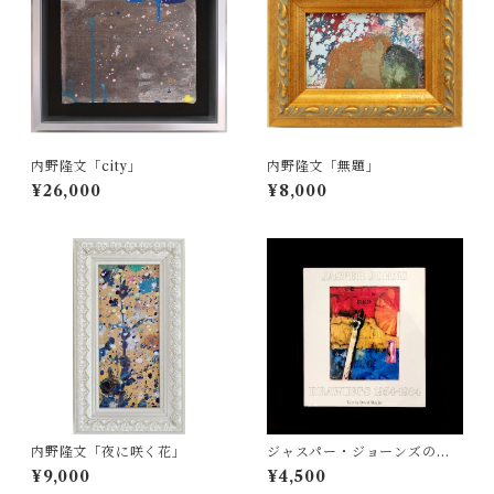
内野隆文「city」
内野隆文「無題」
¥26,000
¥8,000
内野隆文「夜に咲く花」
ジャスパー・ジョーンズのド
ローイング作品集
¥9,000
¥4,500