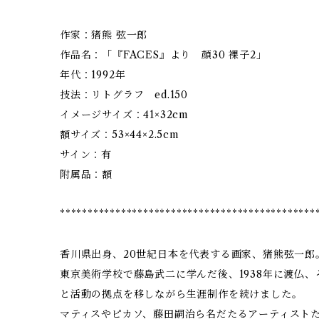
作家：猪熊 弦一郎
作品名：「『FACES』より 顔30 裸子2」
年代：1992年
技法：リトグラフ ed.150
イメージサイズ：41×32cm
額サイズ：53×44×2.5cm
サイン：有
附属品：額
**********************************************
香川県出身、20世紀日本を代表する画家、猪熊弦一郎
東京美術学校で藤島武二に学んだ後、1938年に渡仏
と活動の拠点を移しながら生涯制作を続けました。
マティスやピカソ、藤田嗣治ら名だたるアーティスト