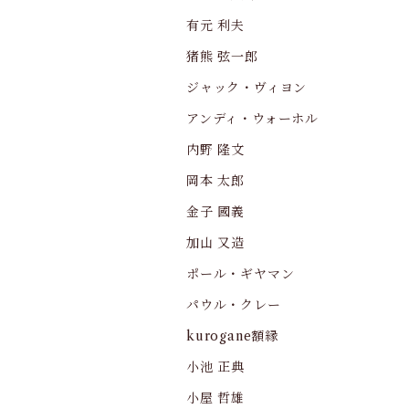
有元 利夫
猪熊 弦一郎
ジャック・ヴィヨン
アンディ・ウォーホル
内野 隆文
岡本 太郎
金子 國義
加山 又造
ポール・ギヤマン
パウル・クレー
kurogane額縁
小池 正典
小屋 哲雄