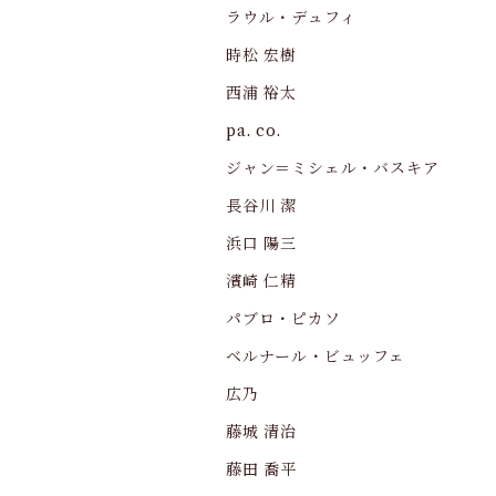
ラウル・デュフィ
時松 宏樹
西浦 裕太
pa. co.
ジャン＝ミシェル・バスキア
長谷川 潔
浜口 陽三
濱崎 仁精
パブロ・ピカソ
ベルナール・ビュッフェ
広乃
藤城 清治
藤田 喬平