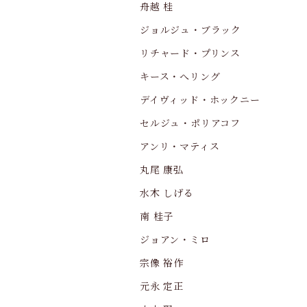
舟越 桂
ジョルジュ・ブラック
リチャード・プリンス
キース・へリング
デイヴィッド・ホックニー
セルジュ・ポリアコフ
アンリ・マティス
丸尾 康弘
水木 しげる
南 桂子
ジョアン・ミロ
宗像 裕作
元永 定正