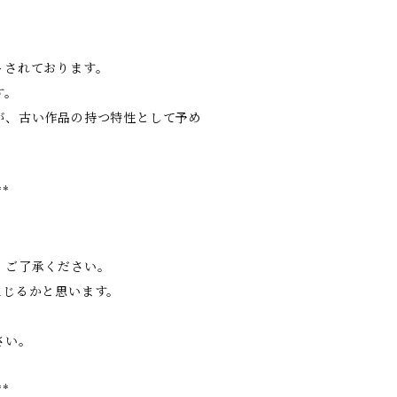
トされております。
す。
が、古い作品の持つ特性として予め
**
、ご了承ください。
生じるかと思います。
さい。
**