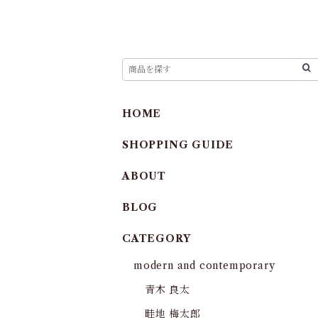
HOME
SHOPPING GUIDE
ABOUT
BLOG
CATEGORY
modern and contemporary
青木 良太
畦地 梅太郎