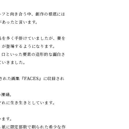
ーフと向き合う中、創作の根底には
があったと言います。
品を多く手掛けていましたが、妻を
」が登場するようになります。
、口といった要素の造形的な面白さ
ていきました。
れた画集『FACES』に収録され
の裸婦。
ぞれに生き生きとしています。
います。
ュ紙に限定部数で刷られた希少な作