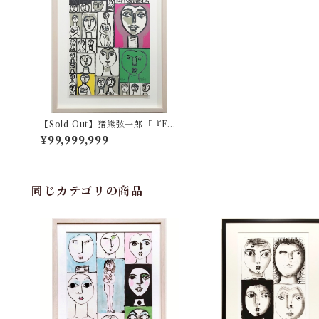
【Sold Out】猪熊弦一郎「『FA
CES』より 顔30 裸子2」
¥99,999,999
同じカテゴリの商品