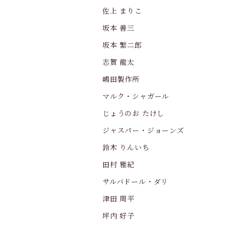
佐上 まりこ
坂本 善三
坂本 繁二郎
志賀 龍太
嶋田製作所
マルク・シャガール
じょうのお たけし
ジャスパー・ジョーンズ
鈴木 りんいち
田村 雅紀
サルバドール・ダリ
津田 周平
坪内 好子