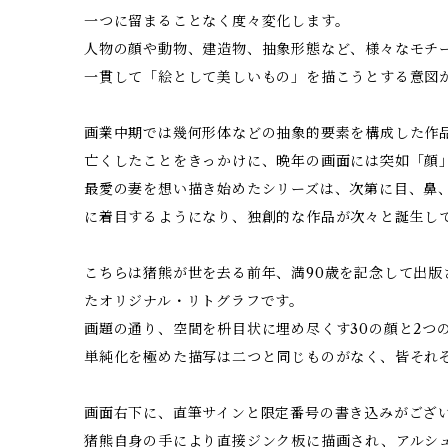
一つに留まることなく度々変化します。
人物の顔や動物、建造物、抽象形態など、様々なモチ
一貫して「絵として美しいもの」を描こうとする意図
画業中期では幾何形体などの抽象的要素を構成した作
亡くしたことをきっかけに、晩年の画面には突如「顔
最愛の妻を想い描き始めたシリーズは、次第に目、鼻
に着目するようになり、独創的な作品が次々と誕生し
こちらは猪熊が世を去る前年、満90歳を記念して出版さ
たオリジナル・リトグラフです。
画題の通り、空間を枡目状に埋め尽くす30の顔と2つ
単純化を極めた描写は二つと同じものがなく、皆それ
画面右下に、直筆サインと限定番号の書き込みがござ
猪熊自身の手により直接ジンク板に描画され、アルシ