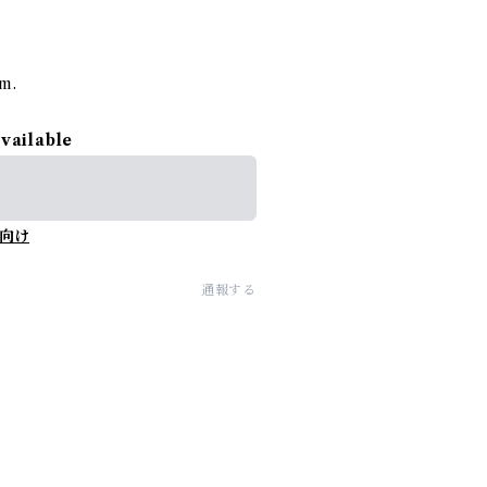
rm.
available
向け
通報する