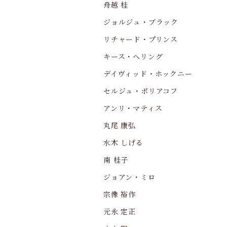
舟越 桂
ジョルジュ・ブラック
リチャード・プリンス
キース・へリング
デイヴィッド・ホックニー
セルジュ・ポリアコフ
アンリ・マティス
丸尾 康弘
水木 しげる
南 桂子
ジョアン・ミロ
宗像 裕作
元永 定正