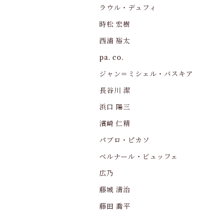
ラウル・デュフィ
時松 宏樹
西浦 裕太
pa. co.
ジャン＝ミシェル・バスキア
長谷川 潔
浜口 陽三
濱崎 仁精
パブロ・ピカソ
ベルナール・ビュッフェ
広乃
藤城 清治
藤田 喬平