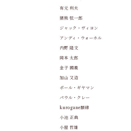
有元 利夫
猪熊 弦一郎
ジャック・ヴィヨン
アンディ・ウォーホル
内野 隆文
岡本 太郎
金子 國義
加山 又造
ポール・ギヤマン
パウル・クレー
kurogane額縁
小池 正典
小屋 哲雄