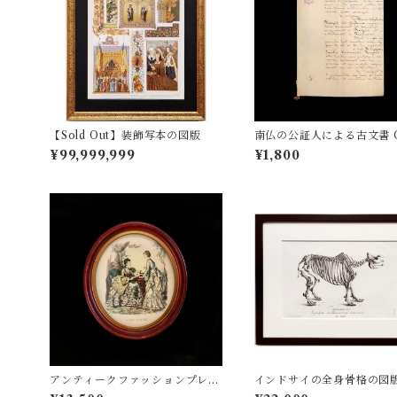
【Sold Out】装飾写本の図版
南仏の公証人による古文書 
¥99,999,999
¥1,800
アンティークファッションプレー
インドサイの全身骨格の図
ト D