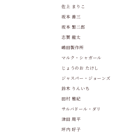
佐上 まりこ
坂本 善三
坂本 繁二郎
志賀 龍太
嶋田製作所
マルク・シャガール
じょうのお たけし
ジャスパー・ジョーンズ
鈴木 りんいち
田村 雅紀
サルバドール・ダリ
津田 周平
坪内 好子