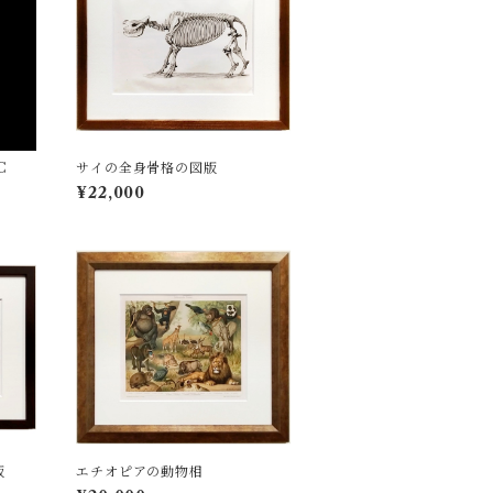
C
サイの全身骨格の図版
¥22,000
版
エチオピアの動物相