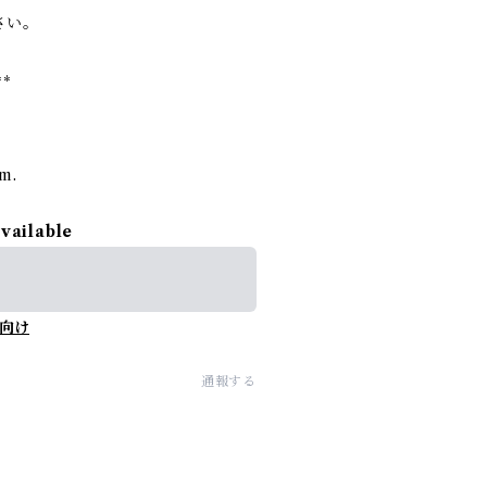
さい。
**
rm.
available
向け
通報する