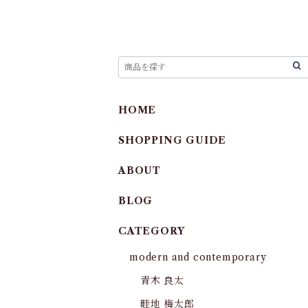
HOME
SHOPPING GUIDE
ABOUT
BLOG
CATEGORY
modern and contemporary
青木 良太
畦地 梅太郎