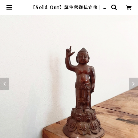
【Sold Out】誕生釈迦仏立像 | ア
トリエウチノ ｜ オンラインショッ
プ