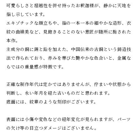
可愛らしさと超越性を併せ持ったお釈迦様が、静かに天地を
指し示しています。
エキゾチックな顔立ちや、指の一本一本の細やかな造形、衣
紋の曲線美など、見飽きることのない意匠が随所に施された
本作。
主成分の銅に錫と鉛を加えた、中国伝来の古銅という鋳造技
法で作られており、赤みを帯びた艶やかな色合いと、金属な
らではの重量感が特徴です。
正確な制作年代は定かではありませんが、佇まいや状態から
判断し、永い年月を経た古いものだと思われます。
底面には、紋章のような刻印がございます。
表面には小傷や変色などの経年変化が見られますが、パーツ
の欠け等の目立つダメージはございません。