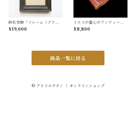
時松宏樹「フレーム（ブラッ
イエスの聖心のアンティーク
ク・A5サイズ）」
祈祷書
¥19,000
¥8,800
商品一覧に戻る
© アトリエウチノ ｜ オンラインショップ