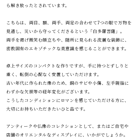
ら解き放ったとされています。
こちらは、両目、額、両手、両足の合わせて7つの眼で万物を
見通し、災いから守ってくださるという「白多羅菩薩」。
両手を掲げ微笑む顔立ちや、随所に見られる流麗な装飾に、
密教固有のエキゾチックな美意識を感じることができます。
卓上サイズのコンパクトな作りですが、手に持つとずしりと
重く、転倒の心配なく安置していただけます。
古い年代に作られた像のため、銅のサビや小傷、左手親指に
わずかな欠損等の経年変化がございます。
こうしたコンディションにロマンを感じていただける方に、
大切にお持ちいただきたいひと品です。
アンティークや仏像のコレクションとして、またはご自宅や
店舗のオリエンタルなディスプレイに、いかがでしょうか。