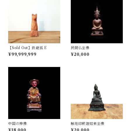
【Sold Out】鉄砲狐 E
民間仏坐像
¥99,999,999
¥20,000
中国の神像
触地印釈迦如来坐像
¥18,000
¥20,000