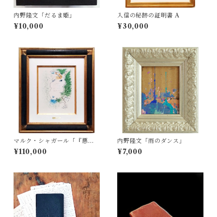
内野隆文「だるま姫」
入信の秘跡の証明書 A
¥10,000
¥30,000
マルク・シャガール「『悪童
内野隆文「雨のダンス」
たち』より Pl.5」
¥110,000
¥7,000