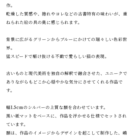
作。
乾燥した質感や、捲れやヨレなどの古書特有の味わいが、重
ねられた絵の具の奥に感じられます。
背景に広がるグリーンからブルーにかけての瑞々しい色彩世
界。
猛スピードで駆け抜ける不敵で愛らしい猫の表現。
古いものと現代美術を独自の解釈で融合させた、ユニークで
ありながらもどこか心穏やかな気分にさせてくれる作品で
す。
幅1.5cmのシルバーの上質な額を合わせています。
黒い紙マットをベースに、作品を浮かせる仕様でセットされ
ています。
額は、作品のイメージからデザインを起こして制作した、嶋