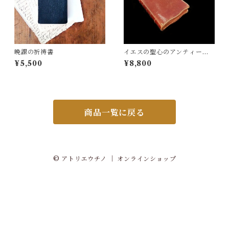
晩課の祈祷書
イエスの聖心のアンティーク
祈祷書
¥5,500
¥8,800
商品一覧に戻る
© アトリエウチノ ｜ オンラインショップ