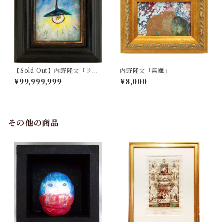
【Sold Out】内野隆文「ラン
内野隆文「無題」
プ」
¥99,999,999
¥8,000
その他の商品