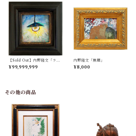
【Sold Out】内野隆文「ラン
内野隆文「無題」
プ」
¥99,999,999
¥8,000
その他の商品