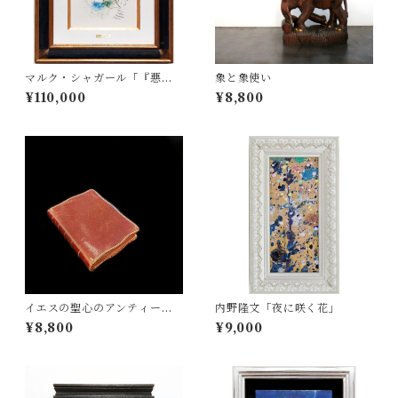
マルク・シャガール「『悪童
象と象使い
たち』より Pl.5」
¥110,000
¥8,800
イエスの聖心のアンティーク
内野隆文「夜に咲く花」
祈祷書
¥8,800
¥9,000