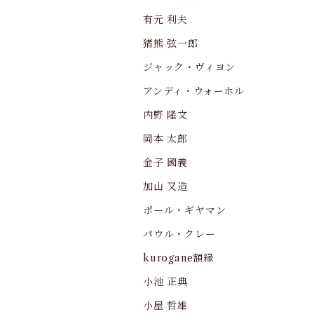
有元 利夫
猪熊 弦一郎
ジャック・ヴィヨン
アンディ・ウォーホル
内野 隆文
岡本 太郎
金子 國義
加山 又造
ポール・ギヤマン
パウル・クレー
kurogane額縁
小池 正典
小屋 哲雄