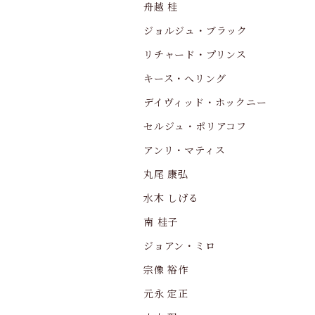
舟越 桂
ジョルジュ・ブラック
リチャード・プリンス
キース・へリング
デイヴィッド・ホックニー
セルジュ・ポリアコフ
アンリ・マティス
丸尾 康弘
水木 しげる
南 桂子
ジョアン・ミロ
宗像 裕作
元永 定正