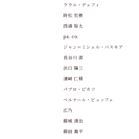
ラウル・デュフィ
時松 宏樹
西浦 裕太
pa. co.
ジャン＝ミシェル・バスキア
長谷川 潔
浜口 陽三
濱崎 仁精
パブロ・ピカソ
ベルナール・ビュッフェ
広乃
藤城 清治
藤田 喬平