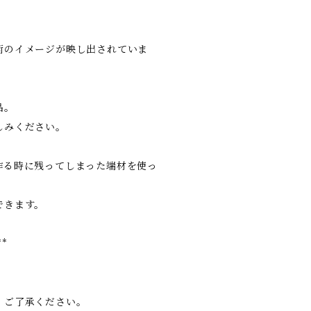
街のイメージが映し出されていま
品。
しみください。
作る時に残ってしまった端材を使っ
できます。
**
、ご了承ください。