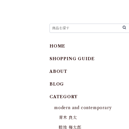
HOME
SHOPPING GUIDE
ABOUT
BLOG
CATEGORY
modern and contemporary
青木 良太
畦地 梅太郎