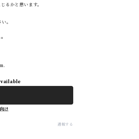
生じるかと思います。
さい。
**
rm.
available
向け
通報する