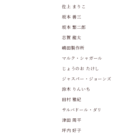
佐上 まりこ
坂本 善三
坂本 繁二郎
志賀 龍太
嶋田製作所
マルク・シャガール
じょうのお たけし
ジャスパー・ジョーンズ
鈴木 りんいち
田村 雅紀
サルバドール・ダリ
津田 周平
坪内 好子