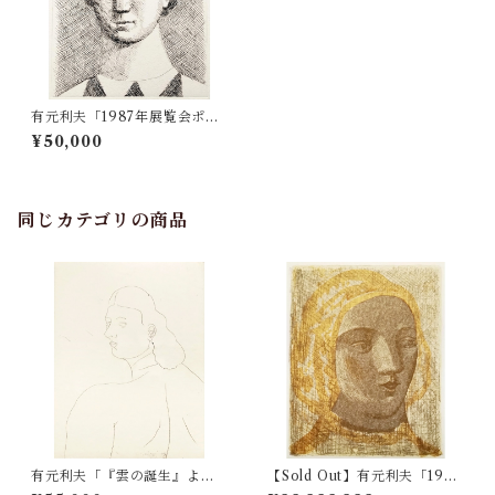
有元利夫「1987年展覧会ポス
ター」
¥50,000
同じカテゴリの商品
有元利夫「『雲の誕生』よ
【Sold Out】有元利夫「1984
り Pl.22」
年展覧会ポスター」