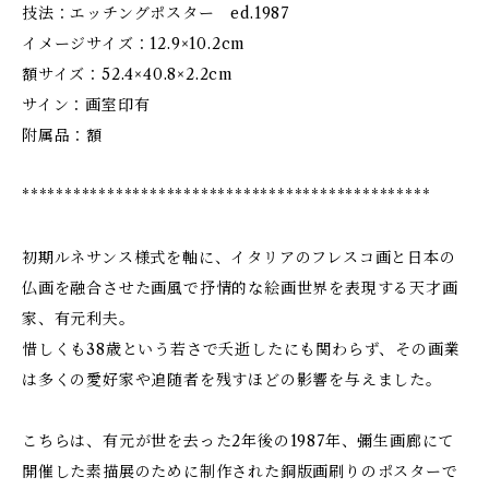
技法：エッチングポスター ed.1987
イメージサイズ：12.9×10.2cm
額サイズ：52.4×40.8×2.2cm
サイン：画室印有
附属品：額
************************************************
初期ルネサンス様式を軸に、イタリアのフレスコ画と日本の
仏画を融合させた画風で抒情的な絵画世界を表現する天才画
家、有元利夫。
惜しくも38歳という若さで夭逝したにも関わらず、その画業
は多くの愛好家や追随者を残すほどの影響を与えました。
こちらは、有元が世を去った2年後の1987年、彌生画廊にて
開催した素描展のために制作された銅版画刷りのポスターで