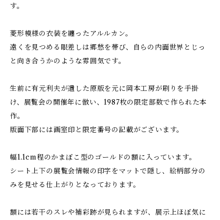
す。
菱形模様の衣装を纏ったアルルカン。
遠くを見つめる眼差しは郷愁を帯び、自らの内面世界とじっ
と向き合うかのような雰囲気です。
生前に有元利夫が遺した原版を元に岡本工房が刷りを手掛
け、展覧会の開催年に倣い、1987枚の限定部数で作られた本
作。
版面下部には画室印と限定番号の記載がございます。
幅1.1cm程のかまぼこ型のゴールドの額に入っています。
シート上下の展覧会情報の印字をマットで隠し、絵柄部分の
みを見せる仕上がりとなっております。
額には若干のスレや補彩跡が見られますが、展示上ほぼ気に