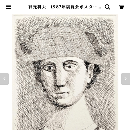
有元利夫「1987年展覧会ポスター」
| アトリエウチノ ｜ オンラインショ
ップ