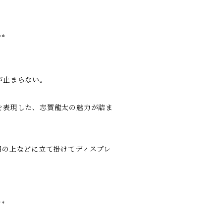
**
が止まらない。
を表現した、志賀龍太の魅力が詰ま
棚の上などに立て掛けてディスプレ
。
**