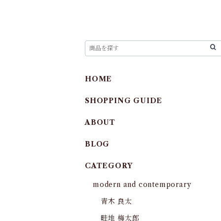
HOME
SHOPPING GUIDE
ABOUT
BLOG
CATEGORY
modern and contemporary
青木 良太
畦地 梅太郎