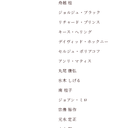
舟越 桂
ジョルジュ・ブラック
リチャード・プリンス
キース・へリング
デイヴィッド・ホックニー
セルジュ・ポリアコフ
アンリ・マティス
丸尾 康弘
水木 しげる
南 桂子
ジョアン・ミロ
宗像 裕作
元永 定正