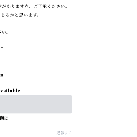
性があります点、ご了承ください。
生じるかと思います。
さい。
**
rm.
available
向け
通報する