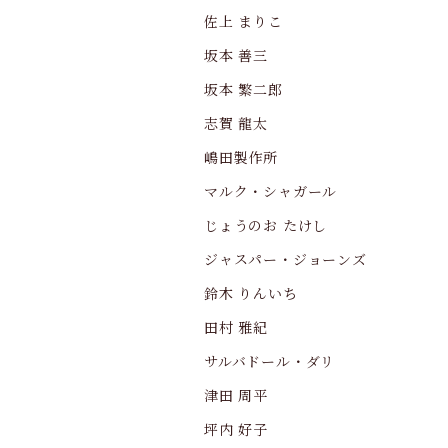
佐上 まりこ
坂本 善三
坂本 繁二郎
志賀 龍太
嶋田製作所
マルク・シャガール
じょうのお たけし
ジャスパー・ジョーンズ
鈴木 りんいち
田村 雅紀
サルバドール・ダリ
津田 周平
坪内 好子