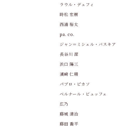
ラウル・デュフィ
時松 宏樹
西浦 裕太
pa. co.
ジャン＝ミシェル・バスキア
長谷川 潔
浜口 陽三
濱崎 仁精
パブロ・ピカソ
ベルナール・ビュッフェ
広乃
藤城 清治
藤田 喬平