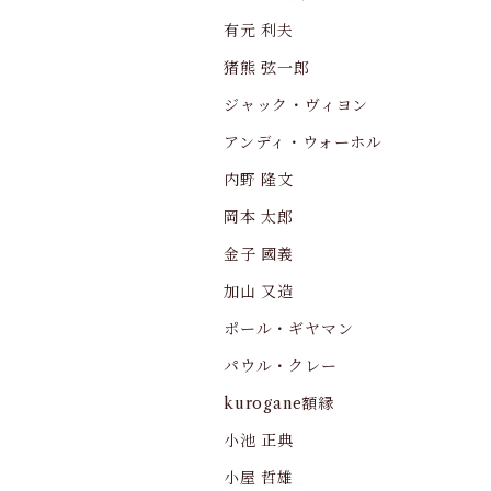
有元 利夫
猪熊 弦一郎
ジャック・ヴィヨン
アンディ・ウォーホル
内野 隆文
岡本 太郎
金子 國義
加山 又造
ポール・ギヤマン
パウル・クレー
kurogane額縁
小池 正典
小屋 哲雄