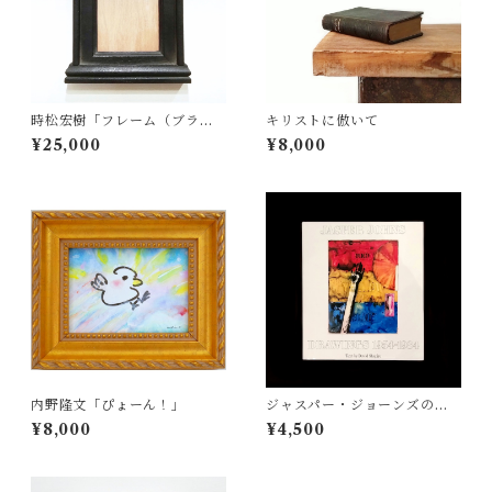
時松宏樹「フレーム（ブラッ
キリストに倣いて
ク祭壇・A5サイズ）」
¥25,000
¥8,000
内野隆文「ぴょーん！」
ジャスパー・ジョーンズのド
ローイング作品集
¥8,000
¥4,500