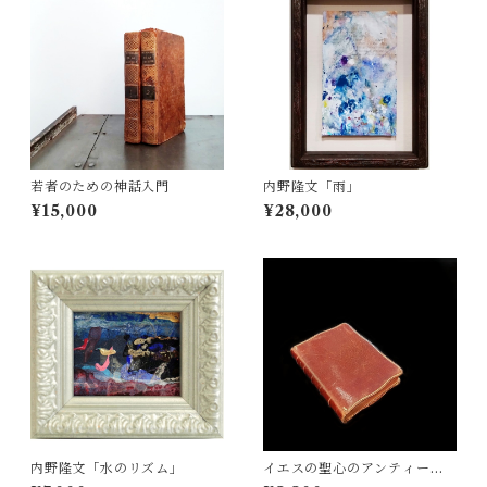
若者のための神話入門
内野隆文「雨」
¥15,000
¥28,000
内野隆文「水のリズム」
イエスの聖心のアンティーク
祈祷書