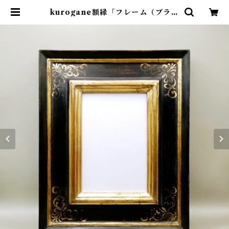
kurogane額縁「フレーム（ブラッ
クゴールド・ポストカードサイ
ズ）」 | アトリエウチノ ｜ オンラ
インショップ