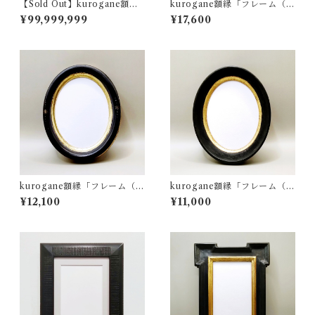
【Sold Out】kurogane額縁
kurogane額縁「フレーム（ゴ
「フレーム（ゴールドブラッ
ールドブラック・オーバ
¥99,999,999
¥17,600
ク・ポストカードサイズ）」
ル）」
kurogane額縁「フレーム（ブ
kurogane額縁「フレーム（ブ
ラックゴールド・オーバ
ラックゴールド・オーバ
¥12,100
¥11,000
ル）」
ル）」