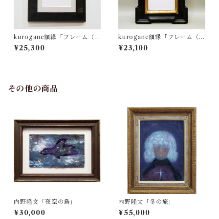
kurogane額縁「フレーム（ブ
kurogane額縁「フレーム（ブ
ラック・L＆B6サイズマッ
ラックゴールド・パラディア
¥25,300
¥23,100
ト）」
ン）」
その他の商品
内野隆文「夜空の鳥」
内野隆文「冬の旅」
¥30,000
¥55,000