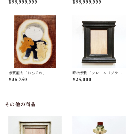
¥99,999,999
¥99,999,999
ー」
志賀龍太「おひるね」
時松宏樹「フレーム（ブラッ
ク祭壇・A5サイズ）」
¥35,750
¥25,000
その他の商品