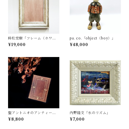
時松宏樹「フレーム（ホワイ
pa. co.「object（boy）」
ト・A5サイズ）」
¥19,000
¥48,000
聖アントニオのアンティーク
内野隆文「水のリズム」
祈祷書
¥8,800
¥7,000