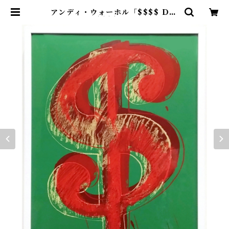
アンディ・ウォーホル「$$$$ Dol
lar Green $$$$（サンデー・B・
モーニング版）」 | アトリエウチノ
｜ オンラインショップ