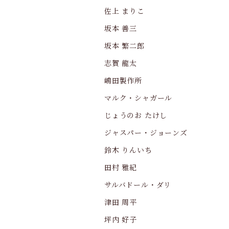
佐上 まりこ
坂本 善三
坂本 繁二郎
志賀 龍太
嶋田製作所
マルク・シャガール
じょうのお たけし
ジャスパー・ジョーンズ
鈴木 りんいち
田村 雅紀
サルバドール・ダリ
津田 周平
坪内 好子