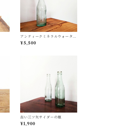
アンティークミネラルウォーター
ボトル
¥5,500
古い三ツ矢サイダーの瓶
¥1,900