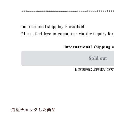
**********************************************
International shipping is available.
Please feel free to contact us via the inquiry fo
International shipping 
Sold out
日本国内にお住まいの方
最近チェックした商品