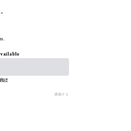
**
rm.
available
向け
通報する