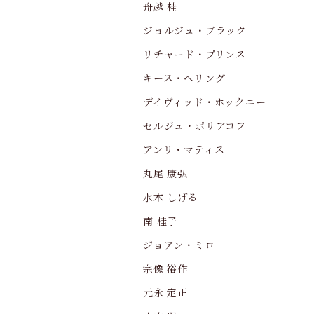
舟越 桂
ジョルジュ・ブラック
リチャード・プリンス
キース・へリング
デイヴィッド・ホックニー
セルジュ・ポリアコフ
アンリ・マティス
丸尾 康弘
水木 しげる
南 桂子
ジョアン・ミロ
宗像 裕作
元永 定正