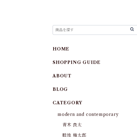
HOME
SHOPPING GUIDE
ABOUT
BLOG
CATEGORY
modern and contemporary
青木 良太
畦地 梅太郎