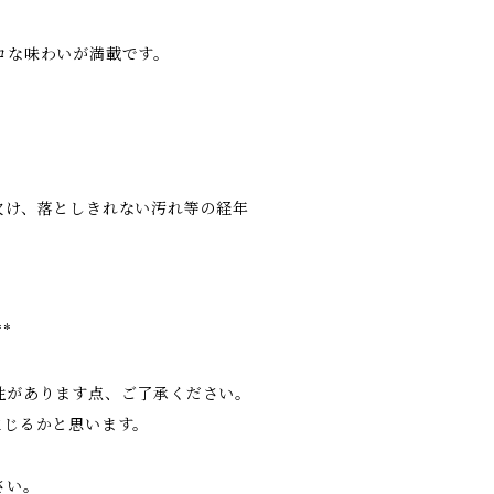
ロな味わいが満載です。
欠け、落としきれない汚れ等の経年
。
**
性があります点、ご了承ください。
生じるかと思います。
さい。