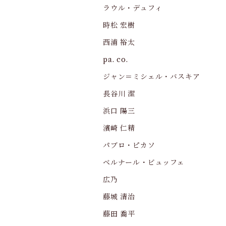
ラウル・デュフィ
時松 宏樹
西浦 裕太
pa. co.
ジャン＝ミシェル・バスキア
長谷川 潔
浜口 陽三
濱崎 仁精
パブロ・ピカソ
ベルナール・ビュッフェ
広乃
藤城 清治
藤田 喬平