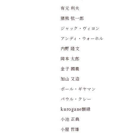
有元 利夫
猪熊 弦一郎
ジャック・ヴィヨン
アンディ・ウォーホル
内野 隆文
岡本 太郎
金子 國義
加山 又造
ポール・ギヤマン
パウル・クレー
kurogane額縁
小池 正典
小屋 哲雄