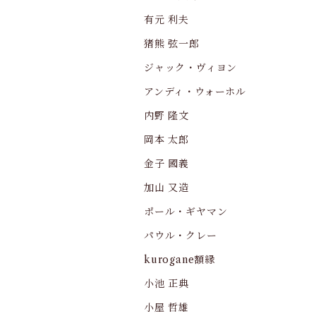
有元 利夫
猪熊 弦一郎
ジャック・ヴィヨン
アンディ・ウォーホル
内野 隆文
岡本 太郎
金子 國義
加山 又造
ポール・ギヤマン
パウル・クレー
kurogane額縁
小池 正典
小屋 哲雄