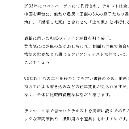
1933年にコペンハーゲンにて刊行され、テキストは
中国を舞台に、勤勉な農民・王龍の3人の息子たちの
地』、『崩壊した家』と合わせて『土の家』と呼ばれ
表紙に用いた和紙のデザインが目を引く装丁。
背表紙には藍色の革があしらわれ、側面も同色で色合
物語の世界観とも通じるアジアンテイストな佇まいは
ことでしょう。
90年以上もの年月を経たとても古い書籍のため、随所
持ち主による書き込みなどの経年変化が見られますが
なく、全体に比較的綺麗な状態だと感じます。
デンマーク語で書かれたテキストを実際に読んでみる
ックな空間演出や、撮影用の小道具にもおすすめです