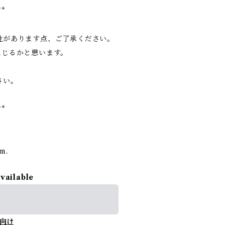
**
性があります点、ご了承ください。
生じるかと思います。
さい。
**
rm.
available
向け