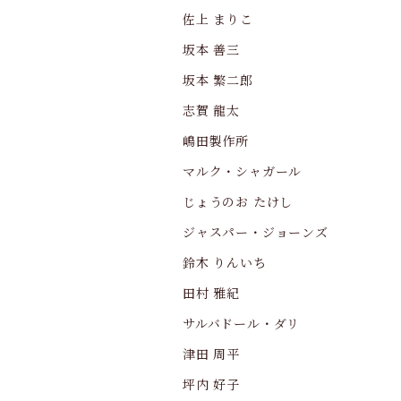
佐上 まりこ
坂本 善三
坂本 繁二郎
志賀 龍太
嶋田製作所
マルク・シャガール
じょうのお たけし
ジャスパー・ジョーンズ
鈴木 りんいち
田村 雅紀
サルバドール・ダリ
津田 周平
坪内 好子