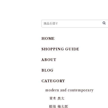
HOME
SHOPPING GUIDE
ABOUT
BLOG
CATEGORY
modern and contemporary
青木 良太
畦地 梅太郎