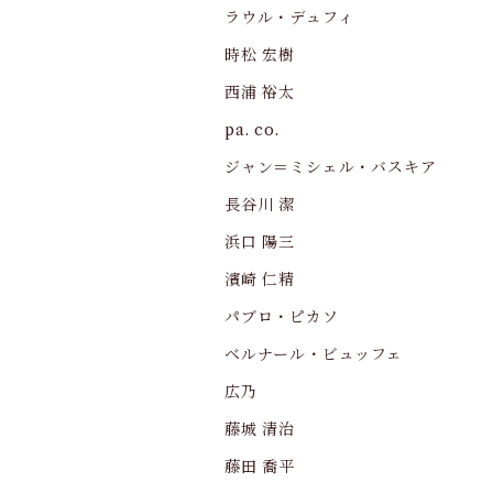
ラウル・デュフィ
時松 宏樹
西浦 裕太
pa. co.
ジャン＝ミシェル・バスキア
長谷川 潔
浜口 陽三
濱崎 仁精
パブロ・ピカソ
ベルナール・ビュッフェ
広乃
藤城 清治
藤田 喬平