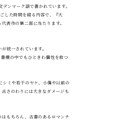
全文デンマーク語で書かれています。
過ごした時間を綴る内容で、『大
る代表作の第二部に当たります。
いが統一されています。
、書棚の中でもひときわ個性を放つ
にシミや若干のヤケ、小傷や以前の
、古さのわりには大きなダメージも
のはもちろん、古書のあるロマンチ
。