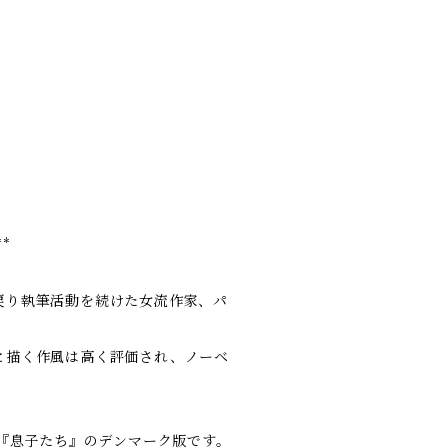
**
戻り執筆活動を続けた女流作家、パ
と描く作風は高く評価され、ノーベ
説『息子たち』のデンマーク版です。