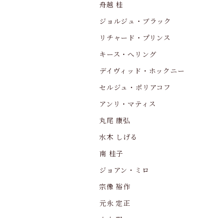
舟越 桂
ジョルジュ・ブラック
リチャード・プリンス
キース・へリング
デイヴィッド・ホックニー
セルジュ・ポリアコフ
アンリ・マティス
丸尾 康弘
水木 しげる
南 桂子
ジョアン・ミロ
宗像 裕作
元永 定正