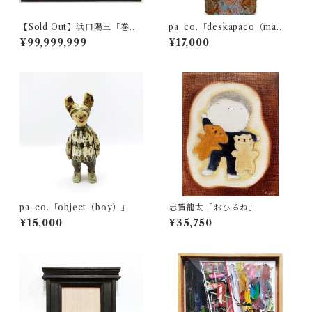
【Sold Out】浜口陽三「巻
pa. co.「deskapaco（ma
貝」
n）」
¥99,999,999
¥17,000
pa. co.「object（boy）」
志賀龍太「おひるね」
¥15,000
¥35,750