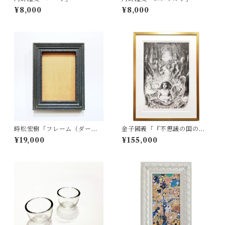
¥8,000
¥8,000
時松宏樹「フレーム（ダーク
金子國義「『不思議の国のア
グレー・A5サイズ）」
リス』より Pl.10 風変わりな
¥19,000
¥155,000
クロッケー試合」