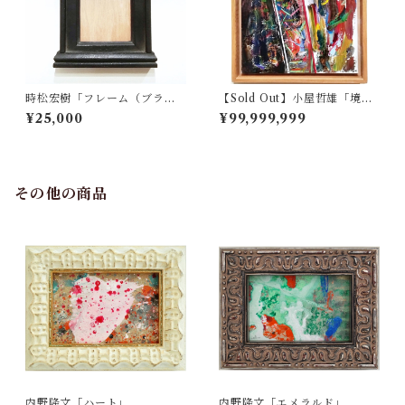
時松宏樹「フレーム（ブラッ
【Sold Out】小屋哲雄「境界
ク祭壇・A5サイズ）」
の呼吸」
¥25,000
¥99,999,999
その他の商品
内野隆文「ハート」
内野隆文「エメラルド」