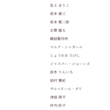
佐上 まりこ
坂本 善三
坂本 繁二郎
志賀 龍太
嶋田製作所
マルク・シャガール
じょうのお たけし
ジャスパー・ジョーンズ
鈴木 りんいち
田村 雅紀
サルバドール・ダリ
津田 周平
坪内 好子