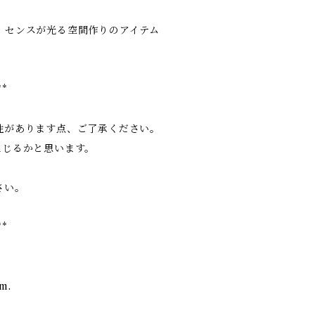
、センスが光る空間作りのアイテム
**
性があります点、ご了承ください。
生じるかと思います。
さい。
**
rm.