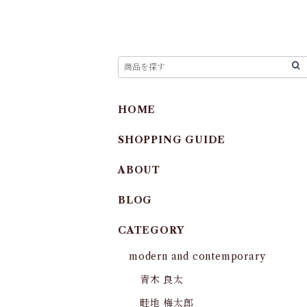
HOME
SHOPPING GUIDE
ABOUT
BLOG
CATEGORY
modern and contemporary
青木 良太
畦地 梅太郎