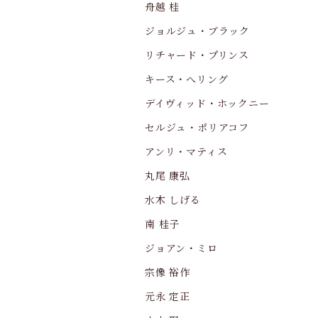
舟越 桂
ジョルジュ・ブラック
リチャード・プリンス
キース・へリング
デイヴィッド・ホックニー
セルジュ・ポリアコフ
アンリ・マティス
丸尾 康弘
水木 しげる
南 桂子
ジョアン・ミロ
宗像 裕作
元永 定正