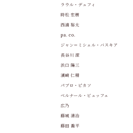
ラウル・デュフィ
時松 宏樹
西浦 裕太
pa. co.
ジャン＝ミシェル・バスキア
長谷川 潔
浜口 陽三
濱崎 仁精
パブロ・ピカソ
ベルナール・ビュッフェ
広乃
藤城 清治
藤田 喬平