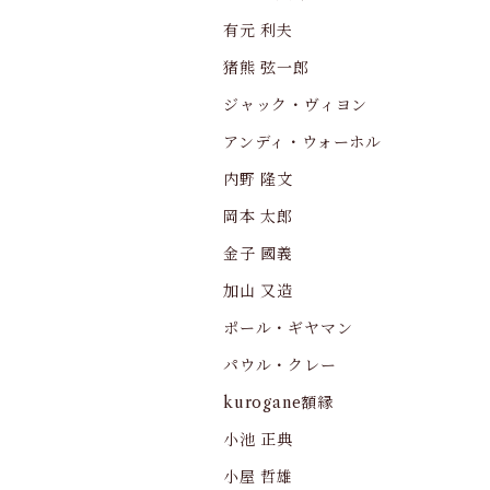
有元 利夫
猪熊 弦一郎
ジャック・ヴィヨン
アンディ・ウォーホル
内野 隆文
岡本 太郎
金子 國義
加山 又造
ポール・ギヤマン
パウル・クレー
kurogane額縁
小池 正典
小屋 哲雄