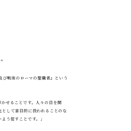
**
中及び戦後のローマの聖職者』という
づかせることです。人々の目を開
先として盲目的に扱われることのな
いよう促すことです。」