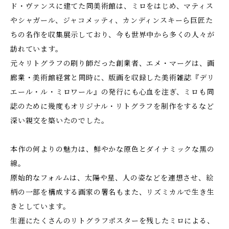
ド・ヴァンスに建てた同美術館は、ミロをはじめ、マティス
やシャガール、ジャコメッティ、カンディンスキーら巨匠た
ちの名作を収集展示しており、今も世界中から多くの人々が
訪れています。
元々リトグラフの刷り師だった創業者、エメ・マーグは、画
廊業・美術館経営と同時に、版画を収録した美術雑誌『デリ
エール・ル・ミロワール』の発行にも心血を注ぎ、ミロも同
誌のために幾度もオリジナル・リトグラフを制作をするなど
深い親交を築いたのでした。
本作の何よりの魅力は、鮮やかな原色とダイナミックな黒の
線。
原始的なフォルムは、太陽や星、人の姿などを連想させ、絵
柄の一部を構成する画家の署名もまた、リズミカルで生き生
きとしています。
生涯にたくさんのリトグラフポスターを残したミロによる、