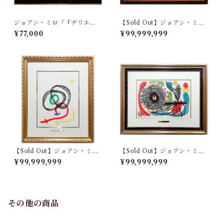
ジョアン・ミロ「『デリエー
【Sold Out】ジョアン・ミロ
ル・ル・ミロワール no.203』
「『デリエール・ル・ミロワ
¥77,000
¥99,999,999
より ソブレティクシム Pl.
ール no.203』より ソブレテ
3」
ィクシム Pl.2」
【Sold Out】ジョアン・ミロ
【Sold Out】ジョアン・ミロ
「『デリエール・ル・ミロワ
「『黄金の羽のトカゲ』よ
¥99,999,999
¥99,999,999
ール no.169』より MIRO A
り Pl.10」
QUARELLES ALBUM FEM
MES HAI-KU Pl.2」
その他の商品