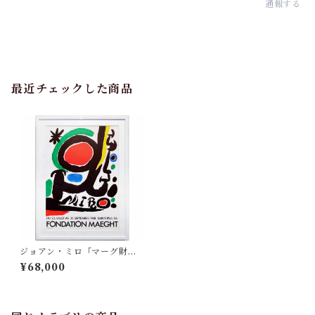
通報する
最近チェックした商品
ジョアン・ミロ「マーグ財団
美術館展」
¥68,000