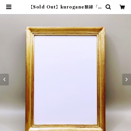
【Sold Out】kurogane額縁「フ
レーム（ゴールドブラウン・2Lサイ
ズ）」 | アトリエウチノ ｜ オンラ
インショップ