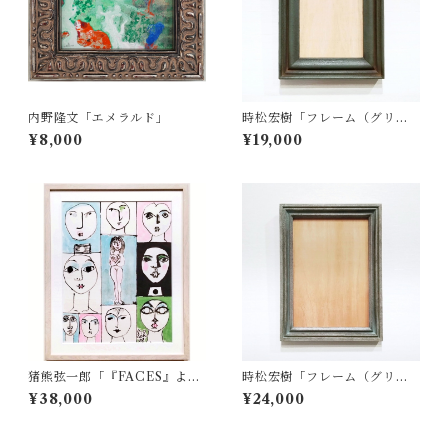
内野隆文「エメラルド」
時松宏樹「フレーム（グリー
ン・A5サイズ）」
¥8,000
¥19,000
猪熊弦一郎「『FACES』よ
時松宏樹「フレーム（グリー
り スケッチブック 19」
ングレー・A4サイズ）」
¥38,000
¥24,000