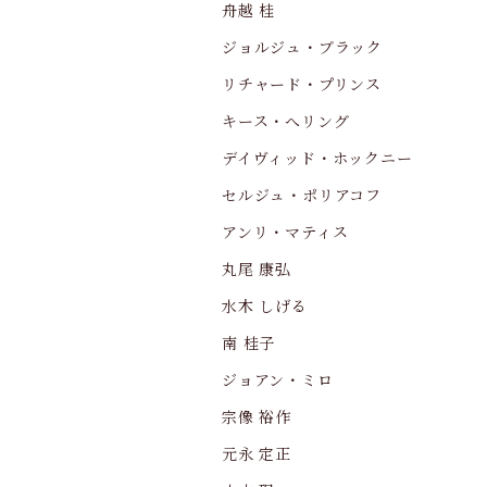
舟越 桂
ジョルジュ・ブラック
リチャード・プリンス
キース・へリング
デイヴィッド・ホックニー
セルジュ・ポリアコフ
アンリ・マティス
丸尾 康弘
水木 しげる
南 桂子
ジョアン・ミロ
宗像 裕作
元永 定正