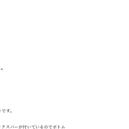
**
りです。
ックスバーが付いているのでボトム