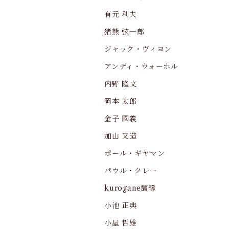
有元 利夫
猪熊 弦一郎
ジャック・ヴィヨン
アンディ・ウォーホル
内野 隆文
岡本 太郎
金子 國義
加山 又造
ポール・ギヤマン
パウル・クレー
kurogane額縁
小池 正典
小屋 哲雄