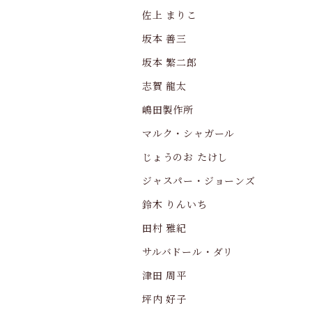
佐上 まりこ
坂本 善三
坂本 繁二郎
志賀 龍太
嶋田製作所
マルク・シャガール
じょうのお たけし
ジャスパー・ジョーンズ
鈴木 りんいち
田村 雅紀
サルバドール・ダリ
津田 周平
坪内 好子