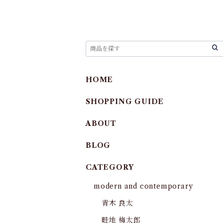
HOME
SHOPPING GUIDE
ABOUT
BLOG
CATEGORY
modern and contemporary
青木 良太
畦地 梅太郎