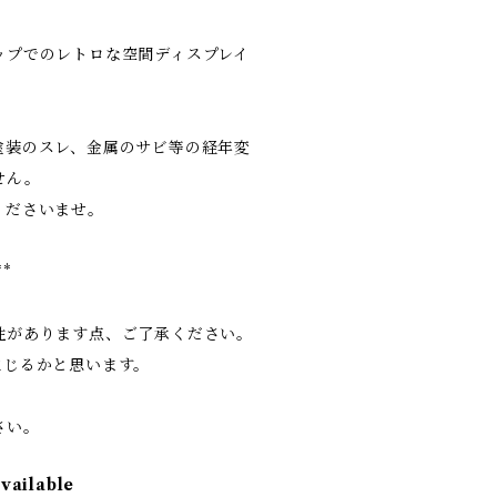
ップでのレトロな空間ディスプレイ
塗装のスレ、金属のサビ等の経年変
せん。
くださいませ。
**
性があります点、ご了承ください。
生じるかと思います。
さい。
available