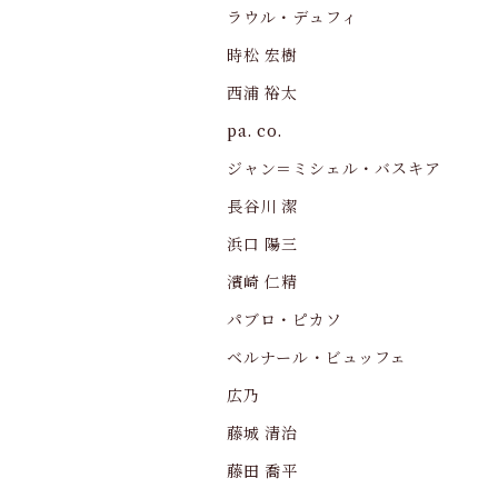
ラウル・デュフィ
時松 宏樹
西浦 裕太
pa. co.
ジャン＝ミシェル・バスキア
長谷川 潔
浜口 陽三
濱崎 仁精
パブロ・ピカソ
ベルナール・ビュッフェ
広乃
藤城 清治
藤田 喬平