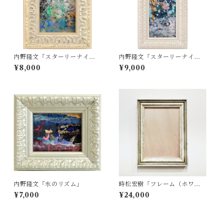
内野隆文「スターリーナイ
内野隆文「スターリーナイ
ト」
ト」
¥8,000
¥9,000
内野隆文「水のリズム」
時松宏樹「フレーム（ホワイ
ト・A4サイズ）」
¥7,000
¥24,000