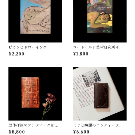
ピカソとドローイング
コートールド美術研究所ギャ
ラリーのコレクション
¥2,200
¥1,800
聖体拝領のアンティーク祈祷
ミサと晩課のアンティーク祈
書
祷書
¥8,800
¥6,600