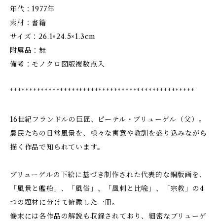
年代：1977年
素材：書籍
サイズ：26.1×24.5×1.3cm
附属品：無
備考：モノクロ図版複数点入
************************************************
16世紀フランドルの巨匠、ピーテル・ブリューゲル（父）。
農民たちの日常風景を、様々な寓意や教訓を盛り込みながら
描く作品で知られています。
ブリューゲルの下絵に基づき制作された代表的な銅版画を、
「風景と艦船」、「風俗」、「風刺と比喩」、「宗教」の4
つの題材に分けて俯瞰した一冊。
巻末には各作品の解説も収録されており、細密なブリューゲ