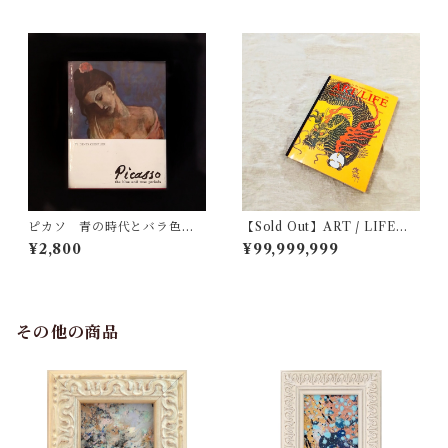
ピカソ 青の時代とバラ色の
【Sold Out】ART / LIFE V
時代
ol.8, No.7 August
¥2,800
¥99,999,999
その他の商品