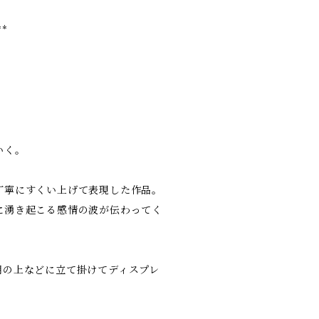
**
いく。
丁寧にすくい上げて表現した作品。
に湧き起こる感情の波が伝わってく
棚の上などに立て掛けてディスプレ
。