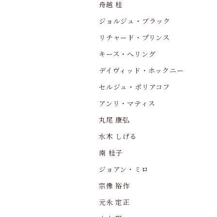
舟越 桂
ジョルジュ・ブラック
リチャード・プリンス
キース・へリング
デイヴィッド・ホックニー
セルジュ・ポリアコフ
アンリ・マティス
丸尾 康弘
水木 しげる
南 桂子
ジョアン・ミロ
宗像 裕作
元永 定正