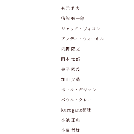
有元 利夫
猪熊 弦一郎
ジャック・ヴィヨン
アンディ・ウォーホル
内野 隆文
岡本 太郎
金子 國義
加山 又造
ポール・ギヤマン
パウル・クレー
kurogane額縁
小池 正典
小屋 哲雄