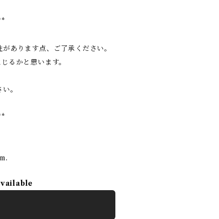
**
性があります点、ご了承ください。
生じるかと思います。
さい。
**
rm.
available