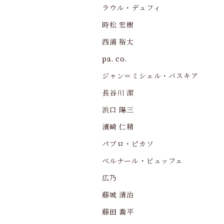
ラウル・デュフィ
時松 宏樹
西浦 裕太
pa. co.
ジャン＝ミシェル・バスキア
長谷川 潔
浜口 陽三
濱崎 仁精
パブロ・ピカソ
ベルナール・ビュッフェ
広乃
藤城 清治
藤田 喬平