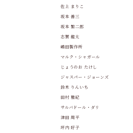
佐上 まりこ
坂本 善三
坂本 繁二郎
志賀 龍太
嶋田製作所
マルク・シャガール
じょうのお たけし
ジャスパー・ジョーンズ
鈴木 りんいち
田村 雅紀
サルバドール・ダリ
津田 周平
坪内 好子