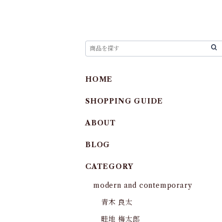
HOME
SHOPPING GUIDE
ABOUT
BLOG
CATEGORY
modern and contemporary
青木 良太
畦地 梅太郎